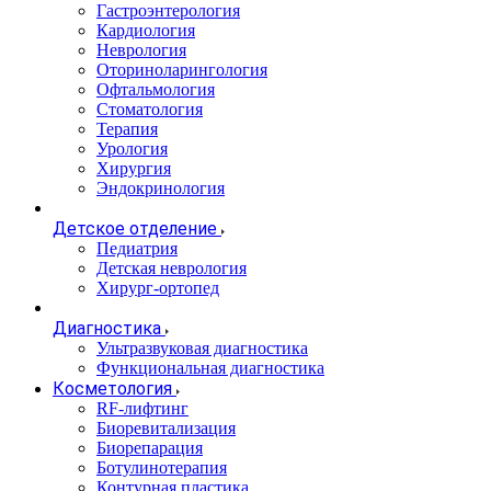
Гастроэнтерология
Кардиология
Неврология
Оториноларингология
Офтальмология
Стоматология
Терапия
Урология
Хирургия
Эндокринология
Детское отделение
Педиатрия
Детская неврология
Хирург-ортопед
Диагностика
Ультразвуковая диагностика
Функциональная диагностика
Косметология
RF-лифтинг
Биоревитализация
Биорепарация
Ботулинотерапия
Контурная пластика