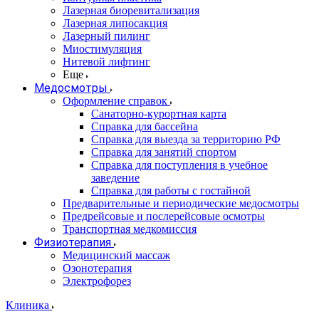
Лазерная биоревитализация
Лазерная липосакция
Лазерный пилинг
Миостимуляция
Нитевой лифтинг
Еще
Медосмотры
Оформление справок
Санаторно-курортная карта
Справка для бассейна
Справка для выезда за территорию РФ
Справка для занятий спортом
Справка для поступления в учебное
заведение
Справка для работы с гостайной
Предварительные и периодические медосмотры
Предрейсовые и послерейсовые осмотры
Транспортная медкомиссия
Физиотерапия
Медицинский массаж
Озонотерапия
Электрофорез
Клиника