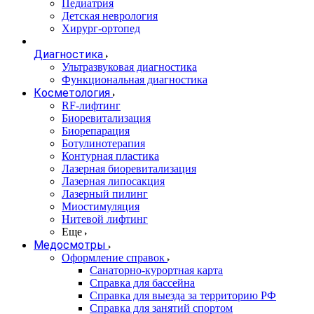
Педиатрия
Детская неврология
Хирург-ортопед
Диагностика
Ультразвуковая диагностика
Функциональная диагностика
Косметология
RF-лифтинг
Биоревитализация
Биорепарация
Ботулинотерапия
Контурная пластика
Лазерная биоревитализация
Лазерная липосакция
Лазерный пилинг
Миостимуляция
Нитевой лифтинг
Еще
Медосмотры
Оформление справок
Санаторно-курортная карта
Справка для бассейна
Справка для выезда за территорию РФ
Справка для занятий спортом