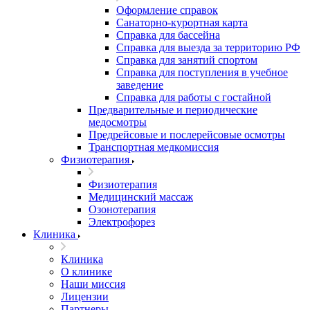
Оформление справок
Санаторно-курортная карта
Справка для бассейна
Справка для выезда за территорию РФ
Справка для занятий спортом
Справка для поступления в учебное
заведение
Справка для работы с гостайной
Предварительные и периодические
медосмотры
Предрейсовые и послерейсовые осмотры
Транспортная медкомиссия
Физиотерапия
Физиотерапия
Медицинский массаж
Озонотерапия
Электрофорез
Клиника
Клиника
О клинике
Наши миссия
Лицензии
Партнеры