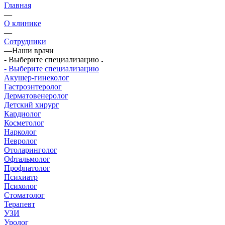
Главная
—
О клинике
—
Сотрудники
—
Наши врачи
- Выберите специализацию
- Выберите специализацию
Акушер-гинеколог
Гастроэнтеролог
Дерматовенеролог
Детский хирург
Кардиолог
Косметолог
Нарколог
Невролог
Отоларинголог
Офтальмолог
Профпатолог
Психиатр
Психолог
Стоматолог
Терапевт
УЗИ
Уролог