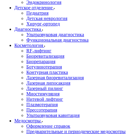
Эндокринология
Детское отделение
Педиатрия
Детская неврология
Хирург-ортопед
Диагностика
Ультразвуковая диагностика
Функциональная диагностика
Косметология
RF-лифтинг
Биоревитализация
Биорепарация
Ботулинотерапия
Контурная пластика
Лазерная биоревитализация
Лазерная липосакция
Лазерный пилинг
Миостимуляция
Нитевой лифтинг
Плазмотерапия
Прессотерапия
Ультразвуковая кавитация
Медосмотры
Оформление справок
Предварительные и периодические медосмотры