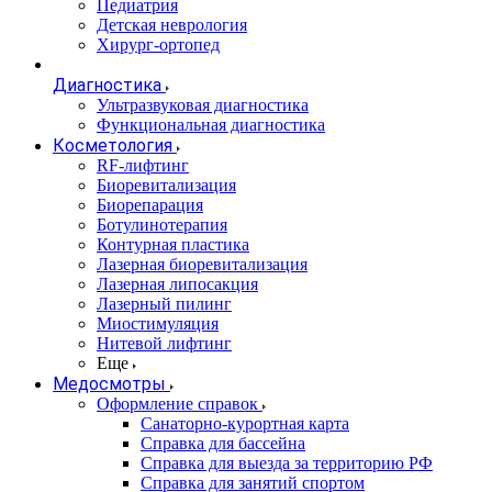
Педиатрия
Детская неврология
Хирург-ортопед
Диагностика
Ультразвуковая диагностика
Функциональная диагностика
Косметология
RF-лифтинг
Биоревитализация
Биорепарация
Ботулинотерапия
Контурная пластика
Лазерная биоревитализация
Лазерная липосакция
Лазерный пилинг
Миостимуляция
Нитевой лифтинг
Еще
Медосмотры
Оформление справок
Санаторно-курортная карта
Справка для бассейна
Справка для выезда за территорию РФ
Справка для занятий спортом