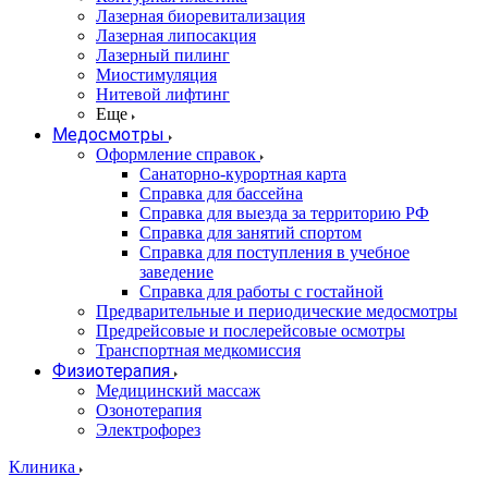
Лазерная биоревитализация
Лазерная липосакция
Лазерный пилинг
Миостимуляция
Нитевой лифтинг
Еще
Медосмотры
Оформление справок
Санаторно-курортная карта
Справка для бассейна
Справка для выезда за территорию РФ
Справка для занятий спортом
Справка для поступления в учебное
заведение
Справка для работы с гостайной
Предварительные и периодические медосмотры
Предрейсовые и послерейсовые осмотры
Транспортная медкомиссия
Физиотерапия
Медицинский массаж
Озонотерапия
Электрофорез
Клиника