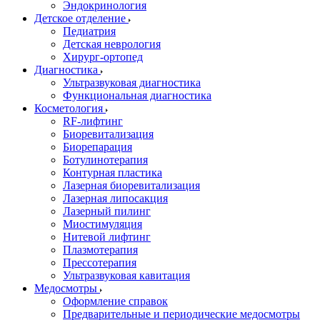
Эндокринология
Детское отделение
Педиатрия
Детская неврология
Хирург-ортопед
Диагностика
Ультразвуковая диагностика
Функциональная диагностика
Косметология
RF-лифтинг
Биоревитализация
Биорепарация
Ботулинотерапия
Контурная пластика
Лазерная биоревитализация
Лазерная липосакция
Лазерный пилинг
Миостимуляция
Нитевой лифтинг
Плазмотерапия
Прессотерапия
Ультразвуковая кавитация
Медосмотры
Оформление справок
Предварительные и периодические медосмотры