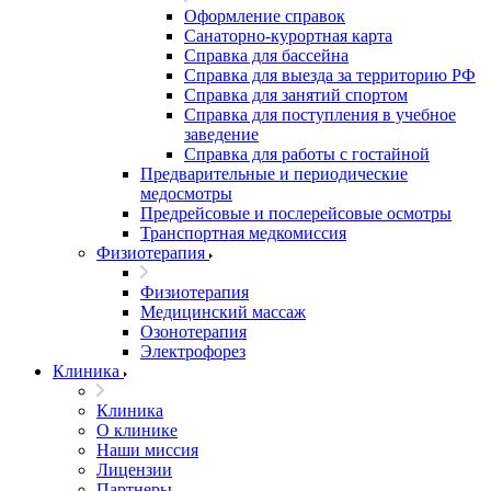
Оформление справок
Санаторно-курортная карта
Справка для бассейна
Справка для выезда за территорию РФ
Справка для занятий спортом
Справка для поступления в учебное
заведение
Справка для работы с гостайной
Предварительные и периодические
медосмотры
Предрейсовые и послерейсовые осмотры
Транспортная медкомиссия
Физиотерапия
Физиотерапия
Медицинский массаж
Озонотерапия
Электрофорез
Клиника
Клиника
О клинике
Наши миссия
Лицензии
Партнеры