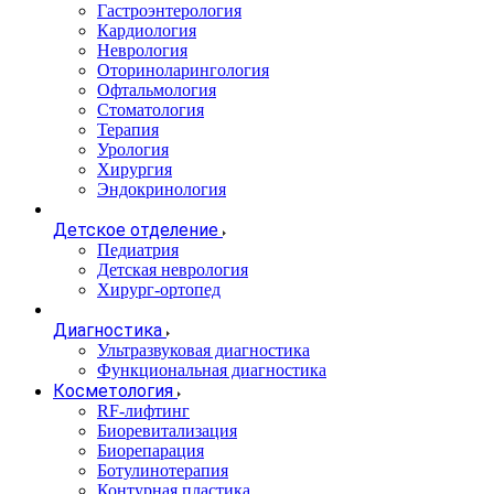
Гастроэнтерология
Кардиология
Неврология
Оториноларингология
Офтальмология
Стоматология
Терапия
Урология
Хирургия
Эндокринология
Детское отделение
Педиатрия
Детская неврология
Хирург-ортопед
Диагностика
Ультразвуковая диагностика
Функциональная диагностика
Косметология
RF-лифтинг
Биоревитализация
Биорепарация
Ботулинотерапия
Контурная пластика