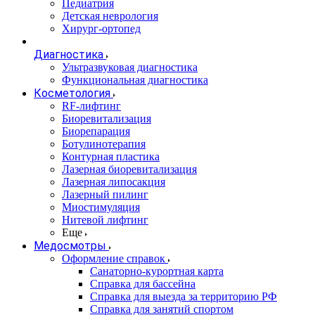
Педиатрия
Детская неврология
Хирург-ортопед
Диагностика
Ультразвуковая диагностика
Функциональная диагностика
Косметология
RF-лифтинг
Биоревитализация
Биорепарация
Ботулинотерапия
Контурная пластика
Лазерная биоревитализация
Лазерная липосакция
Лазерный пилинг
Миостимуляция
Нитевой лифтинг
Еще
Медосмотры
Оформление справок
Санаторно-курортная карта
Справка для бассейна
Справка для выезда за территорию РФ
Справка для занятий спортом