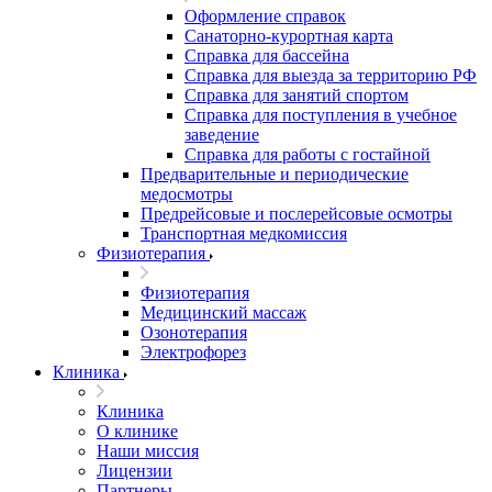
Оформление справок
Санаторно-курортная карта
Справка для бассейна
Справка для выезда за территорию РФ
Справка для занятий спортом
Справка для поступления в учебное
заведение
Справка для работы с гостайной
Предварительные и периодические
медосмотры
Предрейсовые и послерейсовые осмотры
Транспортная медкомиссия
Физиотерапия
Физиотерапия
Медицинский массаж
Озонотерапия
Электрофорез
Клиника
Клиника
О клинике
Наши миссия
Лицензии
Партнеры