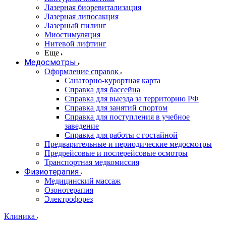
Лазерная биоревитализация
Лазерная липосакция
Лазерный пилинг
Миостимуляция
Нитевой лифтинг
Еще
Медосмотры
Оформление справок
Санаторно-курортная карта
Справка для бассейна
Справка для выезда за территорию РФ
Справка для занятий спортом
Справка для поступления в учебное
заведение
Справка для работы с гостайной
Предварительные и периодические медосмотры
Предрейсовые и послерейсовые осмотры
Транспортная медкомиссия
Физиотерапия
Медицинский массаж
Озонотерапия
Электрофорез
Клиника