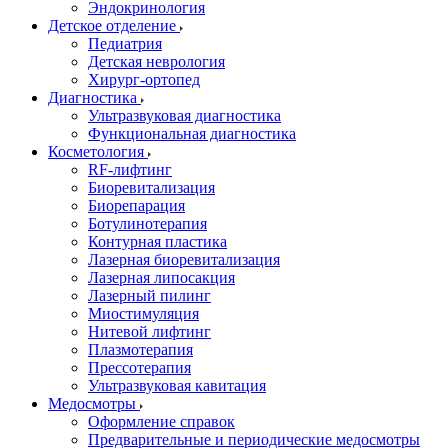
Эндокринология
Детское отделение
Педиатрия
Детская неврология
Хирург-ортопед
Диагностика
Ультразвуковая диагностика
Функциональная диагностика
Косметология
RF-лифтинг
Биоревитализация
Биорепарация
Ботулинотерапия
Контурная пластика
Лазерная биоревитализация
Лазерная липосакция
Лазерный пилинг
Миостимуляция
Нитевой лифтинг
Плазмотерапия
Прессотерапия
Ультразвуковая кавитация
Медосмотры
Оформление справок
Предварительные и периодические медосмотры