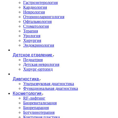
Гастроэнтерология
Кардиология
Неврология
Оториноларингология
Офтальмология
Стоматология
Терапия
Урология
Хирургия
Эндокринология
Детское отделение
Педиатрия
Детская неврология
Хирург-ортопед
Диагностика
Ультразвуковая диагностика
Функциональная диагностика
Косметология
RF-лифтинг
Биоревитализация
Биорепарация
Ботулинотерапия
Контурная пластика