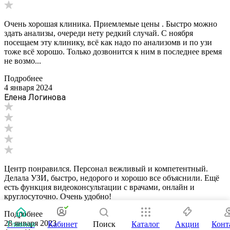
Очень хорошая клиника. Приемлемые цены . Быстро можно
здать анализы, очереди нету редкий случай. С ноября
посещаем эту клинику, всё как надо по анализомв и по узи
тоже всё хорошо. Только дозвонится к ним в последнее время
не возмо...
Подробнее
4 января 2024
Елена Логинова
Центр понравился. Персонал вежливый и компетентный.
Делала УЗИ, быстро, недорого и хорошо все объяснили. Ещё
есть функция видеоконсультации с врачами, онлайн и
круглосуточно. Очень удобно!
Подробнее
28 января 2023
Главная
Кабинет
Поиск
Каталог
Акции
Конт