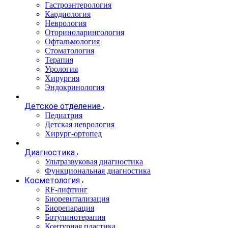
Гастроэнтерология
Кардиология
Неврология
Оториноларингология
Офтальмология
Стоматология
Терапия
Урология
Хирургия
Эндокринология
Детское отделение
Педиатрия
Детская неврология
Хирург-ортопед
Диагностика
Ультразвуковая диагностика
Функциональная диагностика
Косметология
RF-лифтинг
Биоревитализация
Биорепарация
Ботулинотерапия
Контурная пластика