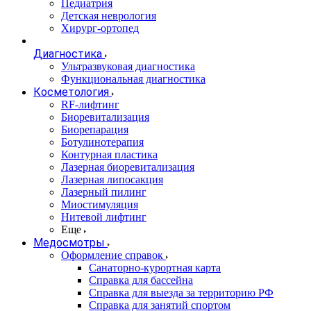
Педиатрия
Детская неврология
Хирург-ортопед
Диагностика
Ультразвуковая диагностика
Функциональная диагностика
Косметология
RF-лифтинг
Биоревитализация
Биорепарация
Ботулинотерапия
Контурная пластика
Лазерная биоревитализация
Лазерная липосакция
Лазерный пилинг
Миостимуляция
Нитевой лифтинг
Еще
Медосмотры
Оформление справок
Санаторно-курортная карта
Справка для бассейна
Справка для выезда за территорию РФ
Справка для занятий спортом