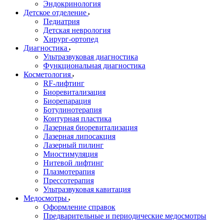
Эндокринология
Детское отделение
Педиатрия
Детская неврология
Хирург-ортопед
Диагностика
Ультразвуковая диагностика
Функциональная диагностика
Косметология
RF-лифтинг
Биоревитализация
Биорепарация
Ботулинотерапия
Контурная пластика
Лазерная биоревитализация
Лазерная липосакция
Лазерный пилинг
Миостимуляция
Нитевой лифтинг
Плазмотерапия
Прессотерапия
Ультразвуковая кавитация
Медосмотры
Оформление справок
Предварительные и периодические медосмотры