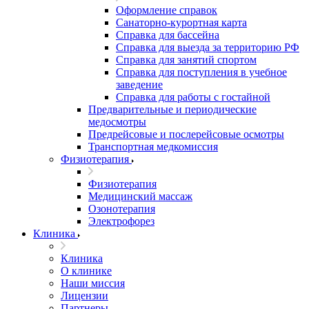
Оформление справок
Санаторно-курортная карта
Справка для бассейна
Справка для выезда за территорию РФ
Справка для занятий спортом
Справка для поступления в учебное
заведение
Справка для работы с гостайной
Предварительные и периодические
медосмотры
Предрейсовые и послерейсовые осмотры
Транспортная медкомиссия
Физиотерапия
Физиотерапия
Медицинский массаж
Озонотерапия
Электрофорез
Клиника
Клиника
О клинике
Наши миссия
Лицензии
Партнеры