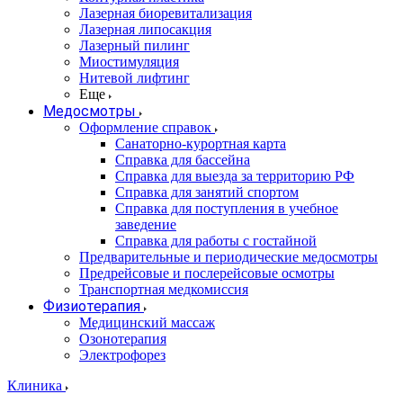
Лазерная биоревитализация
Лазерная липосакция
Лазерный пилинг
Миостимуляция
Нитевой лифтинг
Еще
Медосмотры
Оформление справок
Санаторно-курортная карта
Справка для бассейна
Справка для выезда за территорию РФ
Справка для занятий спортом
Справка для поступления в учебное
заведение
Справка для работы с гостайной
Предварительные и периодические медосмотры
Предрейсовые и послерейсовые осмотры
Транспортная медкомиссия
Физиотерапия
Медицинский массаж
Озонотерапия
Электрофорез
Клиника