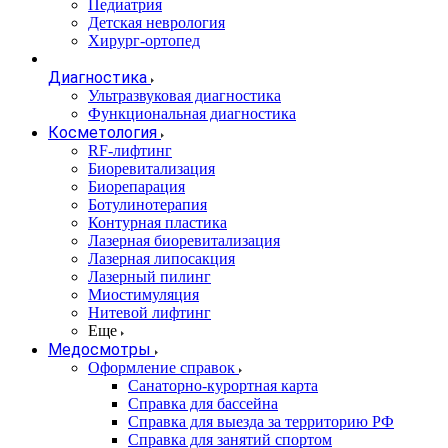
Педиатрия
Детская неврология
Хирург-ортопед
Диагностика
Ультразвуковая диагностика
Функциональная диагностика
Косметология
RF-лифтинг
Биоревитализация
Биорепарация
Ботулинотерапия
Контурная пластика
Лазерная биоревитализация
Лазерная липосакция
Лазерный пилинг
Миостимуляция
Нитевой лифтинг
Еще
Медосмотры
Оформление справок
Санаторно-курортная карта
Справка для бассейна
Справка для выезда за территорию РФ
Справка для занятий спортом