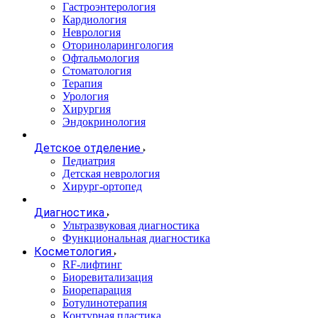
Гастроэнтерология
Кардиология
Неврология
Оториноларингология
Офтальмология
Стоматология
Терапия
Урология
Хирургия
Эндокринология
Детское отделение
Педиатрия
Детская неврология
Хирург-ортопед
Диагностика
Ультразвуковая диагностика
Функциональная диагностика
Косметология
RF-лифтинг
Биоревитализация
Биорепарация
Ботулинотерапия
Контурная пластика