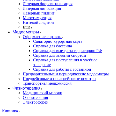
Лазерная биоревитализация
Лазерная липосакция
Лазерный пилинг
Миостимуляция
Нитевой лифтинг
Еще
Медосмотры
Оформление справок
Санаторно-курортная карта
Справка для бассейна
Справка для выезда за территорию РФ
Справка для занятий спортом
Справка для поступления в учебное
заведение
Справка для работы с гостайной
Предварительные и периодические медосмотры
Предрейсовые и послерейсовые осмотры
Транспортная медкомиссия
Физиотерапия
Медицинский массаж
Озонотерапия
Электрофорез
Клиника