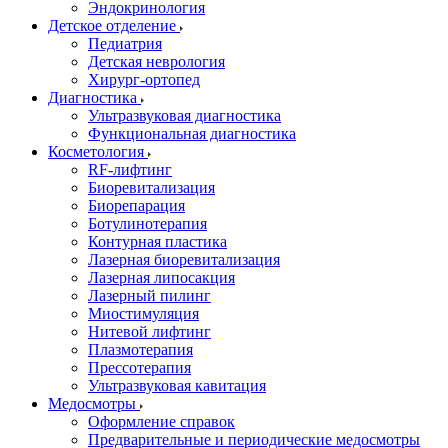
Эндокринология
Детское отделение
Педиатрия
Детская неврология
Хирург-ортопед
Диагностика
Ультразвуковая диагностика
Функциональная диагностика
Косметология
RF-лифтинг
Биоревитализация
Биорепарация
Ботулинотерапия
Контурная пластика
Лазерная биоревитализация
Лазерная липосакция
Лазерный пилинг
Миостимуляция
Нитевой лифтинг
Плазмотерапия
Прессотерапия
Ультразвуковая кавитация
Медосмотры
Оформление справок
Предварительные и периодические медосмотры