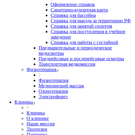
Оформление справок
Санаторно-курортная карта
Справка для бассейна
Справка для выезда за территорию РФ
Справка для занятий спортом
Справка для поступления в учебное
заведение
Справка для работы с гостайной
Предварительные и периодические
медосмотры
Предрейсовые и послерейсовые осмотры
Транспортная медкомиссия
Физиотерапия
Физиотерапия
Медицинский массаж
Озонотерапия
Электрофорез
Клиника
Клиника
О клинике
Наши миссия
Лицензии
Партнеры