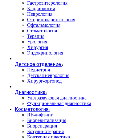
Гастроэнтерология
Кардиология
Неврология
Оториноларингология
Офтальмология
Стоматология
Терапия
Урология
Хирургия
Эндокринология
Детское отделение
Педиатрия
Детская неврология
Хирург-ортопед
Диагностика
Ультразвуковая диагностика
Функциональная диагностика
Косметология
RF-лифтинг
Биоревитализация
Биорепарация
Ботулинотерапия
Контурная пластика