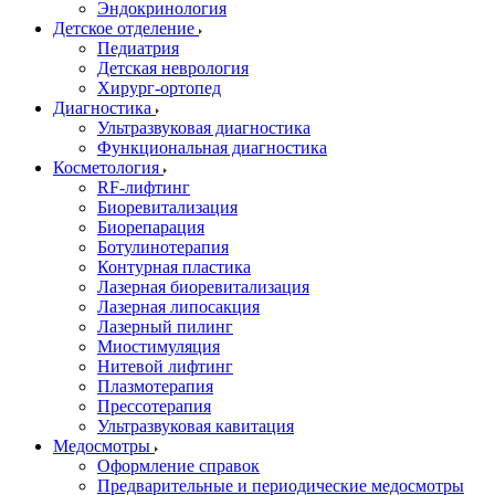
Эндокринология
Детское отделение
Педиатрия
Детская неврология
Хирург-ортопед
Диагностика
Ультразвуковая диагностика
Функциональная диагностика
Косметология
RF-лифтинг
Биоревитализация
Биорепарация
Ботулинотерапия
Контурная пластика
Лазерная биоревитализация
Лазерная липосакция
Лазерный пилинг
Миостимуляция
Нитевой лифтинг
Плазмотерапия
Прессотерапия
Ультразвуковая кавитация
Медосмотры
Оформление справок
Предварительные и периодические медосмотры