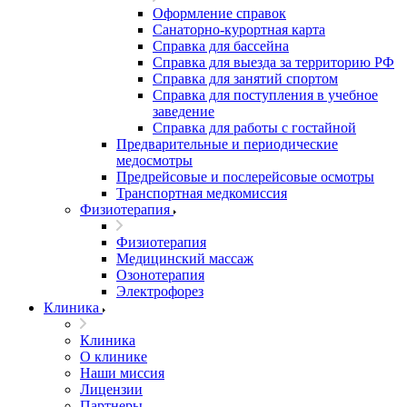
Оформление справок
Санаторно-курортная карта
Справка для бассейна
Справка для выезда за территорию РФ
Справка для занятий спортом
Справка для поступления в учебное
заведение
Справка для работы с гостайной
Предварительные и периодические
медосмотры
Предрейсовые и послерейсовые осмотры
Транспортная медкомиссия
Физиотерапия
Физиотерапия
Медицинский массаж
Озонотерапия
Электрофорез
Клиника
Клиника
О клинике
Наши миссия
Лицензии
Партнеры