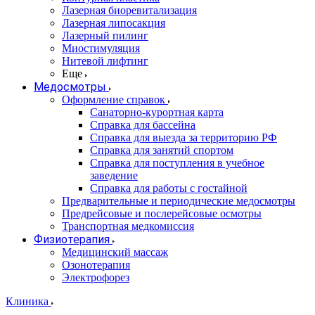
Лазерная биоревитализация
Лазерная липосакция
Лазерный пилинг
Миостимуляция
Нитевой лифтинг
Еще
Медосмотры
Оформление справок
Санаторно-курортная карта
Справка для бассейна
Справка для выезда за территорию РФ
Справка для занятий спортом
Справка для поступления в учебное
заведение
Справка для работы с гостайной
Предварительные и периодические медосмотры
Предрейсовые и послерейсовые осмотры
Транспортная медкомиссия
Физиотерапия
Медицинский массаж
Озонотерапия
Электрофорез
Клиника