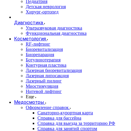
Педиатрия
Детская неврология
Хирург-ортопед
Диагностика
Ультразвуковая диагностика
Функциональная диагностика
Косметология
RF-лифтинг
Биоревитализация
Биорепарация
Ботулинотерапия
Контурная пластика
Лазерная биоревитализация
Лазерная липосакция
Лазерный пилинг
Миостимуляция
Нитевой лифтинг
Еще
Медосмотры
Оформление справок
Санаторно-курортная карта
Справка для бассейна
Справка для выезда за территорию РФ
Справка для занятий спортом