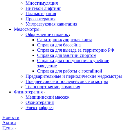
Миостимуляция
Нитевой лифтинг
Плазмотерапия
Прессотерапия
Ультразвуковая кавитация
Медосмотры
Оформление справок
Санаторно-курортная карта
Справка для бассейна
Справка для выезда за территорию РФ
Справка для занятий спортом
Справка для поступления в учебное
заведение
Справка для работы с гостайной
Предварительные и периодические медосмотры
Предрейсовые и послерейсовые осмотры
Транспортная медкомиссия
Физиотерапия
Медицинский массаж
Озонотерапия
Электрофорез
Новости
Акции
Цены