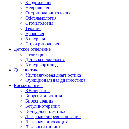
Кардиология
Неврология
Оториноларингология
Офтальмология
Стоматология
Терапия
Урология
Хирургия
Эндокринология
Детское отделение
Педиатрия
Детская неврология
Хирург-ортопед
Диагностика
Ультразвуковая диагностика
Функциональная диагностика
Косметология
RF-лифтинг
Биоревитализация
Биорепарация
Ботулинотерапия
Контурная пластика
Лазерная биоревитализация
Лазерная липосакция
Лазерный пилинг