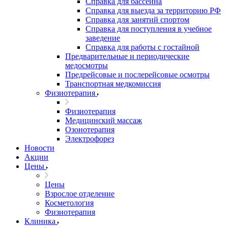
Справка для бассейна
Справка для выезда за территорию РФ
Справка для занятий спортом
Справка для поступления в учебное
заведение
Справка для работы с гостайной
Предварительные и периодические
медосмотры
Предрейсовые и послерейсовые осмотры
Транспортная медкомиссия
Физиотерапия
Физиотерапия
Медицинский массаж
Озонотерапия
Электрофорез
Новости
Акции
Цены
Цены
Взрослое отделение
Косметология
Физиотерапия
Клиника