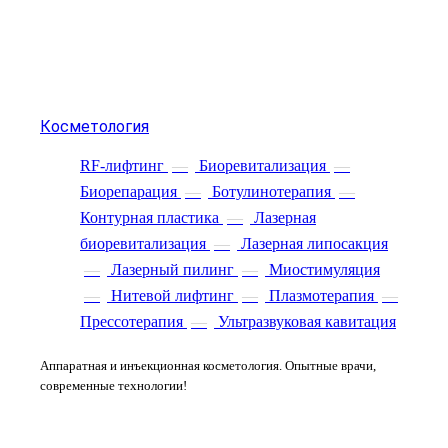
Косметология
RF-лифтинг
—
Биоревитализация
—
Биорепарация
—
Ботулинотерапия
—
Контурная пластика
—
Лазерная
биоревитализация
—
Лазерная липосакция
—
Лазерный пилинг
—
Миостимуляция
—
Нитевой лифтинг
—
Плазмотерапия
—
Прессотерапия
—
Ультразвуковая кавитация
Аппаратная и инъекционная косметология. Опытные врачи,
современные технологии!