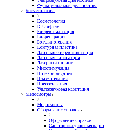
Ультразвуковая диагностика
Функциональная диагностика
Косметология
Косметология
RF-лифтинг
Биоревитализация
Биорепарация
Ботулинотерапия
Контурная пластика
Лазерная биоревитализация
Лазерная липосакция
Лазерный пилинг
Миостимуляция
Нитевой лифтинг
Плазмотерапия
Прессотерапия
Ультразвуковая кавитация
Медосмотры
Медосмотры
Оформление справок
Оформление справок
Санаторно-курортная карта