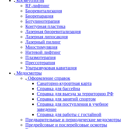
Косметология
RF-лифтинг
Биоревитализация
Биорепарация
Ботулинотерапия
Контурная пластика
Лазерная биоревитализация
Лазерная липосакция
Лазерный пилинг
Миостимуляция
Нитевой лифтинг
Плазмотерапия
Прессотерапия
Ультразвуковая кавитация
Медосмотры
Оформление справок
Санаторно-курортная карта
Справка для бассейна
Справка для выезда за территорию РФ
Справка для занятий спортом
Справка для поступления в учебное
заведение
Справка для работы с гостайной
Предварительные и периодические медосмотры
Предрейсовые и послерейсовые осмотры