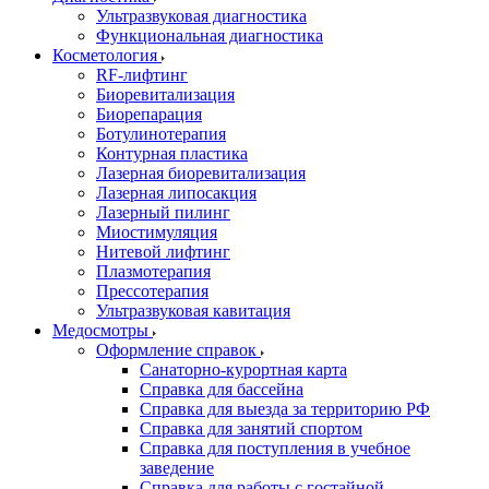
Ультразвуковая диагностика
Функциональная диагностика
Косметология
RF-лифтинг
Биоревитализация
Биорепарация
Ботулинотерапия
Контурная пластика
Лазерная биоревитализация
Лазерная липосакция
Лазерный пилинг
Миостимуляция
Нитевой лифтинг
Плазмотерапия
Прессотерапия
Ультразвуковая кавитация
Медосмотры
Оформление справок
Санаторно-курортная карта
Справка для бассейна
Справка для выезда за территорию РФ
Справка для занятий спортом
Справка для поступления в учебное
заведение
Справка для работы с гостайной