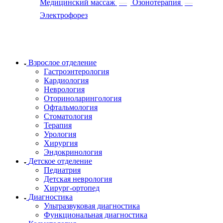
Медицинский массаж
—
Озонотерапия
—
Электрофорез
Взрослое отделение
Гастроэнтерология
Кардиология
Неврология
Оториноларингология
Офтальмология
Стоматология
Терапия
Урология
Хирургия
Эндокринология
Детское отделение
Педиатрия
Детская неврология
Хирург-ортопед
Диагностика
Ультразвуковая диагностика
Функциональная диагностика