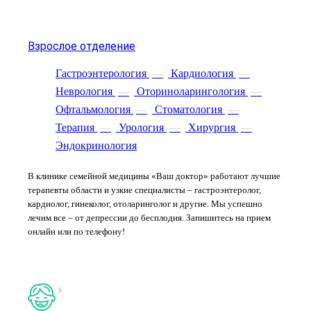
Взрослое отделение
Гастроэнтерология
—
Кардиология
—
Неврология
—
Оториноларингология
—
Офтальмология
—
Стоматология
—
Терапия
—
Урология
—
Хирургия
—
Эндокринология
В клинике семейной медицины «Ваш доктор» работают лучшие
терапевты области и узкие специалисты – гастроэнтеролог,
кардиолог, гинеколог, отоларинголог и другие. Мы успешно
лечим все – от депрессии до бесплодия. Запишитесь на прием
онлайн или по телефону!