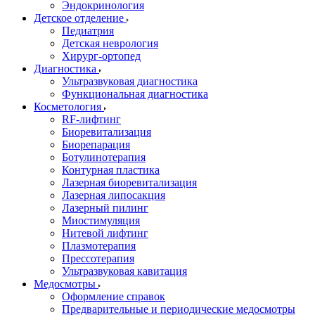
Эндокринология
Детское отделение
Педиатрия
Детская неврология
Хирург-ортопед
Диагностика
Ультразвуковая диагностика
Функциональная диагностика
Косметология
RF-лифтинг
Биоревитализация
Биорепарация
Ботулинотерапия
Контурная пластика
Лазерная биоревитализация
Лазерная липосакция
Лазерный пилинг
Миостимуляция
Нитевой лифтинг
Плазмотерапия
Прессотерапия
Ультразвуковая кавитация
Медосмотры
Оформление справок
Предварительные и периодические медосмотры