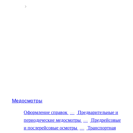
Медосмотры
Оформление справок
—
Предварительные и
периодические медосмотры
—
Предрейсовые
и послерейсовые осмотры
—
Транспортная