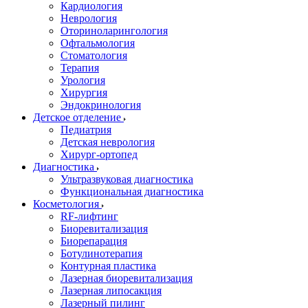
Кардиология
Неврология
Оториноларингология
Офтальмология
Стоматология
Терапия
Урология
Хирургия
Эндокринология
Детское отделение
Педиатрия
Детская неврология
Хирург-ортопед
Диагностика
Ультразвуковая диагностика
Функциональная диагностика
Косметология
RF-лифтинг
Биоревитализация
Биорепарация
Ботулинотерапия
Контурная пластика
Лазерная биоревитализация
Лазерная липосакция
Лазерный пилинг