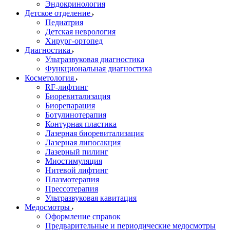
Эндокринология
Детское отделение
Педиатрия
Детская неврология
Хирург-ортопед
Диагностика
Ультразвуковая диагностика
Функциональная диагностика
Косметология
RF-лифтинг
Биоревитализация
Биорепарация
Ботулинотерапия
Контурная пластика
Лазерная биоревитализация
Лазерная липосакция
Лазерный пилинг
Миостимуляция
Нитевой лифтинг
Плазмотерапия
Прессотерапия
Ультразвуковая кавитация
Медосмотры
Оформление справок
Предварительные и периодические медосмотры