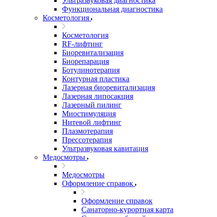
Ультразвуковая диагностика
Функциональная диагностика
Косметология
Косметология
RF-лифтинг
Биоревитализация
Биорепарация
Ботулинотерапия
Контурная пластика
Лазерная биоревитализация
Лазерная липосакция
Лазерный пилинг
Миостимуляция
Нитевой лифтинг
Плазмотерапия
Прессотерапия
Ультразвуковая кавитация
Медосмотры
Медосмотры
Оформление справок
Оформление справок
Санаторно-курортная карта