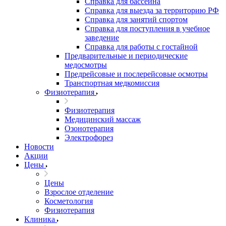
Справка для бассейна
Справка для выезда за территорию РФ
Справка для занятий спортом
Справка для поступления в учебное
заведение
Справка для работы с гостайной
Предварительные и периодические
медосмотры
Предрейсовые и послерейсовые осмотры
Транспортная медкомиссия
Физиотерапия
Физиотерапия
Медицинский массаж
Озонотерапия
Электрофорез
Новости
Акции
Цены
Цены
Взрослое отделение
Косметология
Физиотерапия
Клиника