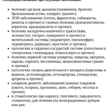
болезнях органов дыхания (пневмония, бронхит,
бронхиальная астма, плеврит, трахеит);
ЛОР-заболеваниях (отиты, фарингиты, гаймориты,
риниты и прочие) и глазных болезнях (конъюнктивиты,
кератиты, иридоциклиты и прочие);
болезнях желудочно-кишечного тракта (язва,
холецистит, гастрит, панкреатит и прочие) и
мочеполовой системы (эндометрит, пиелонефрит,
эндометриоз, цервицит, простатит и прочие);
патологиях в сердечно-сосудистой системе (гипотония и
гипертония, стенокардия, атеросклероз и прочие);
болезнях нервной системы (невриты, неврозы, мигрени,
парезы, паралич, бессонницы, межпозвоночные грыжи
и прочие);
патологиях опорно-двигательного аппарата (переломы и
вывихи, остеохондрозы, остеоартрозы, спондилезы,
артриты и прочие);
сахарном диабете; заболеваниях кожных покровов
(ожоги, псориаз, пролежни, акне, себорея, чесотка и
прочее);
в стоматологии при кариесе, гингивите, пародонтите,
стоматитах; для лечения послеоперационных рубцов
или ран.