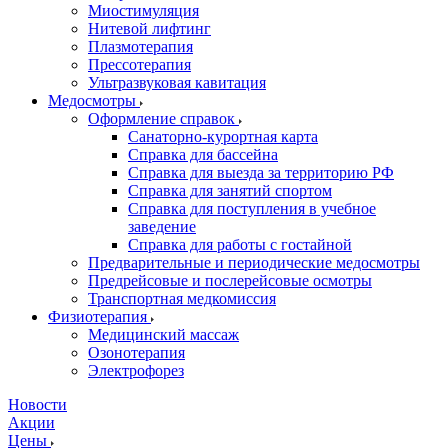
Миостимуляция
Нитевой лифтинг
Плазмотерапия
Прессотерапия
Ультразвуковая кавитация
Медосмотры
Оформление справок
Санаторно-курортная карта
Справка для бассейна
Справка для выезда за территорию РФ
Справка для занятий спортом
Справка для поступления в учебное
заведение
Справка для работы с гостайной
Предварительные и периодические медосмотры
Предрейсовые и послерейсовые осмотры
Транспортная медкомиссия
Физиотерапия
Медицинский массаж
Озонотерапия
Электрофорез
Новости
Акции
Цены