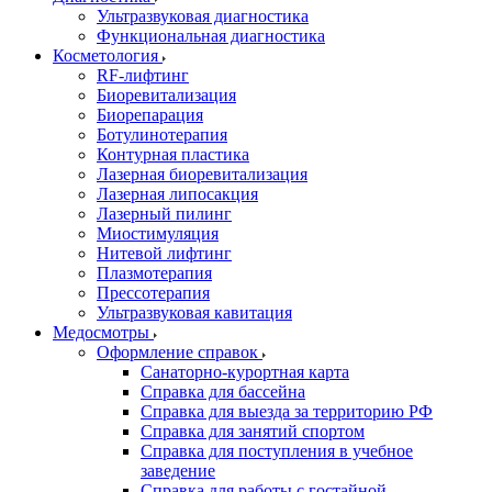
Ультразвуковая диагностика
Функциональная диагностика
Косметология
RF-лифтинг
Биоревитализация
Биорепарация
Ботулинотерапия
Контурная пластика
Лазерная биоревитализация
Лазерная липосакция
Лазерный пилинг
Миостимуляция
Нитевой лифтинг
Плазмотерапия
Прессотерапия
Ультразвуковая кавитация
Медосмотры
Оформление справок
Санаторно-курортная карта
Справка для бассейна
Справка для выезда за территорию РФ
Справка для занятий спортом
Справка для поступления в учебное
заведение
Справка для работы с гостайной