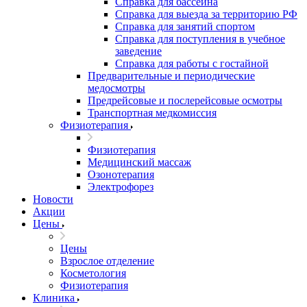
Справка для бассейна
Справка для выезда за территорию РФ
Справка для занятий спортом
Справка для поступления в учебное
заведение
Справка для работы с гостайной
Предварительные и периодические
медосмотры
Предрейсовые и послерейсовые осмотры
Транспортная медкомиссия
Физиотерапия
Физиотерапия
Медицинский массаж
Озонотерапия
Электрофорез
Новости
Акции
Цены
Цены
Взрослое отделение
Косметология
Физиотерапия
Клиника