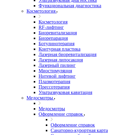
Ультразвуковая диагностика
Функциональная диагностика
Косметология
Косметология
RF-лифтинг
Биоревитализация
Биорепарация
Ботулинотерапия
Контурная пластика
Лазерная биоревитализация
Лазерная липосакция
Лазерный пилинг
Миостимуляция
Нитевой лифтинг
Плазмотерапия
Прессотерапия
Ультразвуковая кавитация
Медосмотры
Медосмотры
Оформление справок
Оформление справок
Санаторно-курортная карта