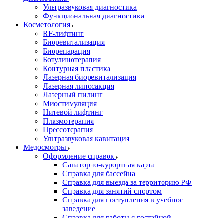
Ультразвуковая диагностика
Функциональная диагностика
Косметология
RF-лифтинг
Биоревитализация
Биорепарация
Ботулинотерапия
Контурная пластика
Лазерная биоревитализация
Лазерная липосакция
Лазерный пилинг
Миостимуляция
Нитевой лифтинг
Плазмотерапия
Прессотерапия
Ультразвуковая кавитация
Медосмотры
Оформление справок
Санаторно-курортная карта
Справка для бассейна
Справка для выезда за территорию РФ
Справка для занятий спортом
Справка для поступления в учебное
заведение
Справка для работы с гостайной