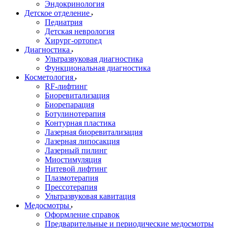
Эндокринология
Детское отделение
Педиатрия
Детская неврология
Хирург-ортопед
Диагностика
Ультразвуковая диагностика
Функциональная диагностика
Косметология
RF-лифтинг
Биоревитализация
Биорепарация
Ботулинотерапия
Контурная пластика
Лазерная биоревитализация
Лазерная липосакция
Лазерный пилинг
Миостимуляция
Нитевой лифтинг
Плазмотерапия
Прессотерапия
Ультразвуковая кавитация
Медосмотры
Оформление справок
Предварительные и периодические медосмотры