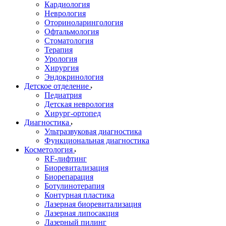
Кардиология
Неврология
Оториноларингология
Офтальмология
Стоматология
Терапия
Урология
Хирургия
Эндокринология
Детское отделение
Педиатрия
Детская неврология
Хирург-ортопед
Диагностика
Ультразвуковая диагностика
Функциональная диагностика
Косметология
RF-лифтинг
Биоревитализация
Биорепарация
Ботулинотерапия
Контурная пластика
Лазерная биоревитализация
Лазерная липосакция
Лазерный пилинг