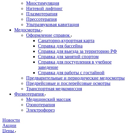
Миостимуляция
Нитевой лифтинг
Плазмотерапия
Прессотерапия
Ультразвуковая кавитация
Медосмотры
Оформление справок
Санаторно-курортная карта
Справка для бассейна
Справка для выезда за территорию РФ
Справка для занятий спортом
Справка для поступления в учебное
заведение
Справка для работы с гостайной
Предварительные и периодические медосмотры
Предрейсовые и послерейсовые осмотры
Транспортная медкомиссия
Физиотерапия
Медицинский массаж
Озонотерапия
Электрофорез
Новости
Акции
Цены