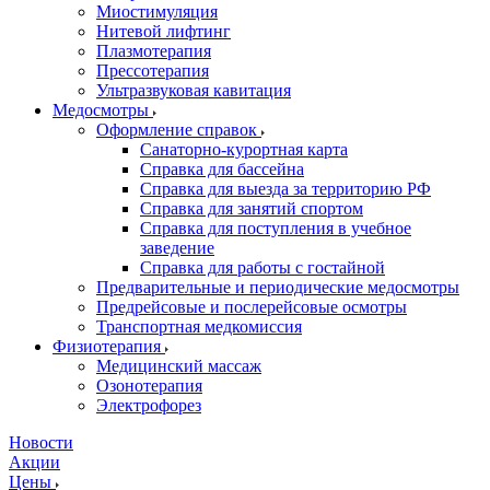
Миостимуляция
Нитевой лифтинг
Плазмотерапия
Прессотерапия
Ультразвуковая кавитация
Медосмотры
Оформление справок
Санаторно-курортная карта
Справка для бассейна
Справка для выезда за территорию РФ
Справка для занятий спортом
Справка для поступления в учебное
заведение
Справка для работы с гостайной
Предварительные и периодические медосмотры
Предрейсовые и послерейсовые осмотры
Транспортная медкомиссия
Физиотерапия
Медицинский массаж
Озонотерапия
Электрофорез
Новости
Акции
Цены