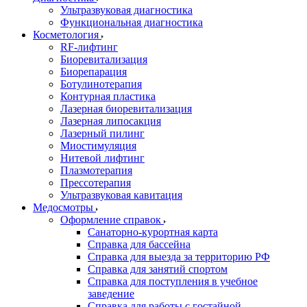
Ультразвуковая диагностика
Функциональная диагностика
Косметология
RF-лифтинг
Биоревитализация
Биорепарация
Ботулинотерапия
Контурная пластика
Лазерная биоревитализация
Лазерная липосакция
Лазерный пилинг
Миостимуляция
Нитевой лифтинг
Плазмотерапия
Прессотерапия
Ультразвуковая кавитация
Медосмотры
Оформление справок
Санаторно-курортная карта
Справка для бассейна
Справка для выезда за территорию РФ
Справка для занятий спортом
Справка для поступления в учебное
заведение
Справка для работы с гостайной