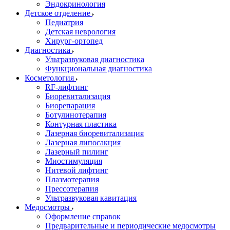
Эндокринология
Детское отделение
Педиатрия
Детская неврология
Хирург-ортопед
Диагностика
Ультразвуковая диагностика
Функциональная диагностика
Косметология
RF-лифтинг
Биоревитализация
Биорепарация
Ботулинотерапия
Контурная пластика
Лазерная биоревитализация
Лазерная липосакция
Лазерный пилинг
Миостимуляция
Нитевой лифтинг
Плазмотерапия
Прессотерапия
Ультразвуковая кавитация
Медосмотры
Оформление справок
Предварительные и периодические медосмотры