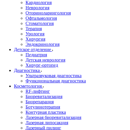
Кардиология
Неврология
Оториноларингология
Офтальмология
Стоматология
Терапия
Урология
Хирургия
Эндокринология
Детское отделение
Педиатрия
Детская неврология
Хирург-ортопед
Диагностика
Ультразвуковая диагностика
Функциональная диагностика
Косметология
RF-лифтинг
Биоревитализация
Биорепарация
Ботулинотерапия
Контурная пластика
Лазерная биоревитализация
Лазерная липосакция
Лазерный пилинг