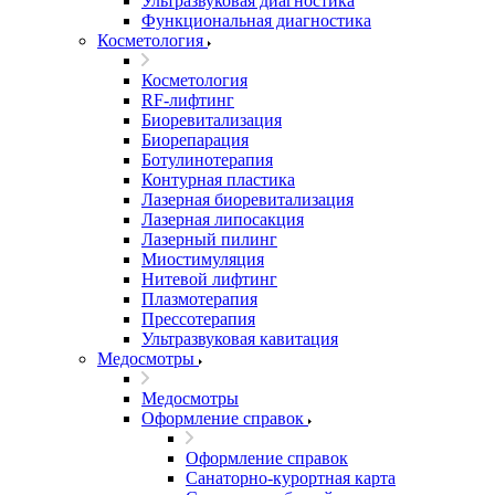
Ультразвуковая диагностика
Функциональная диагностика
Косметология
Косметология
RF-лифтинг
Биоревитализация
Биорепарация
Ботулинотерапия
Контурная пластика
Лазерная биоревитализация
Лазерная липосакция
Лазерный пилинг
Миостимуляция
Нитевой лифтинг
Плазмотерапия
Прессотерапия
Ультразвуковая кавитация
Медосмотры
Медосмотры
Оформление справок
Оформление справок
Санаторно-курортная карта