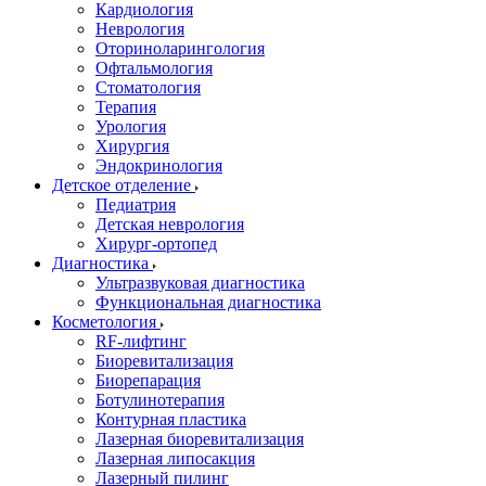
Кардиология
Неврология
Оториноларингология
Офтальмология
Стоматология
Терапия
Урология
Хирургия
Эндокринология
Детское отделение
Педиатрия
Детская неврология
Хирург-ортопед
Диагностика
Ультразвуковая диагностика
Функциональная диагностика
Косметология
RF-лифтинг
Биоревитализация
Биорепарация
Ботулинотерапия
Контурная пластика
Лазерная биоревитализация
Лазерная липосакция
Лазерный пилинг