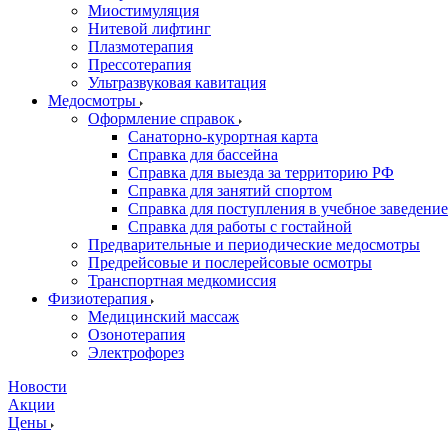
Миостимуляция
Нитевой лифтинг
Плазмотерапия
Прессотерапия
Ультразвуковая кавитация
Медосмотры
Оформление справок
Санаторно-курортная карта
Справка для бассейна
Справка для выезда за территорию РФ
Справка для занятий спортом
Справка для поступления в учебное заведение
Справка для работы с гостайной
Предварительные и периодические медосмотры
Предрейсовые и послерейсовые осмотры
Транспортная медкомиссия
Физиотерапия
Медицинский массаж
Озонотерапия
Электрофорез
Новости
Акции
Цены