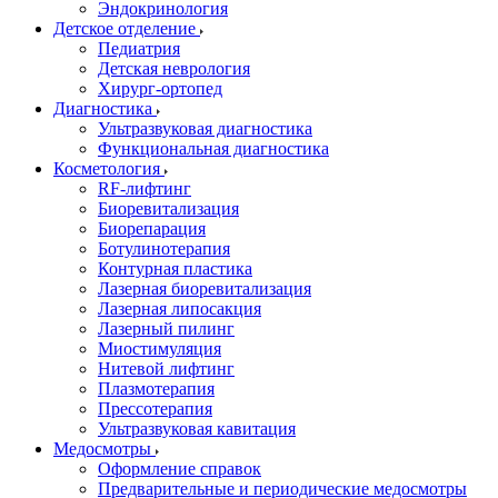
Эндокринология
Детское отделение
Педиатрия
Детская неврология
Хирург-ортопед
Диагностика
Ультразвуковая диагностика
Функциональная диагностика
Косметология
RF-лифтинг
Биоревитализация
Биорепарация
Ботулинотерапия
Контурная пластика
Лазерная биоревитализация
Лазерная липосакция
Лазерный пилинг
Миостимуляция
Нитевой лифтинг
Плазмотерапия
Прессотерапия
Ультразвуковая кавитация
Медосмотры
Оформление справок
Предварительные и периодические медосмотры