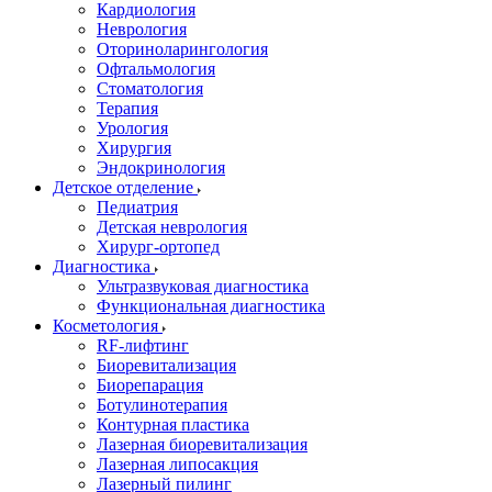
Кардиология
Неврология
Оториноларингология
Офтальмология
Стоматология
Терапия
Урология
Хирургия
Эндокринология
Детское отделение
Педиатрия
Детская неврология
Хирург-ортопед
Диагностика
Ультразвуковая диагностика
Функциональная диагностика
Косметология
RF-лифтинг
Биоревитализация
Биорепарация
Ботулинотерапия
Контурная пластика
Лазерная биоревитализация
Лазерная липосакция
Лазерный пилинг