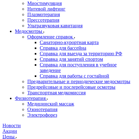
Миостимуляция
Нитевой лифтинг
Плазмотерапия
Прессотерапия
Ультразвуковая кавитация
Медосмотры
Оформление справок
Санаторно-курортная карта
Справка для бассейна
Справка для выезда за территорию РФ
Справка для занятий спортом
Справка для поступления в учебное
заведение
Справка для работы с гостайной
Предварительные и периодические медосмотры
Предрейсовые и послерейсовые осмотры
Транспортная медкомиссия
Физиотерапия
Медицинский массаж
Озонотерапия
Электрофорез
Новости
Акции
Цены