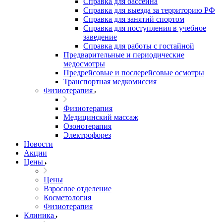
Справка для бассейна
Справка для выезда за территорию РФ
Справка для занятий спортом
Справка для поступления в учебное
заведение
Справка для работы с гостайной
Предварительные и периодические
медосмотры
Предрейсовые и послерейсовые осмотры
Транспортная медкомиссия
Физиотерапия
Физиотерапия
Медицинский массаж
Озонотерапия
Электрофорез
Новости
Акции
Цены
Цены
Взрослое отделение
Косметология
Физиотерапия
Клиника