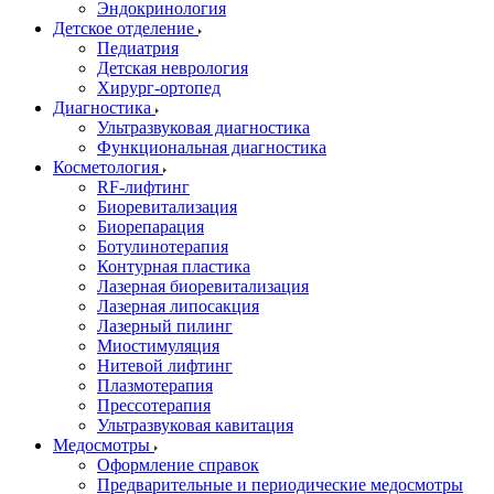
Эндокринология
Детское отделение
Педиатрия
Детская неврология
Хирург-ортопед
Диагностика
Ультразвуковая диагностика
Функциональная диагностика
Косметология
RF-лифтинг
Биоревитализация
Биорепарация
Ботулинотерапия
Контурная пластика
Лазерная биоревитализация
Лазерная липосакция
Лазерный пилинг
Миостимуляция
Нитевой лифтинг
Плазмотерапия
Прессотерапия
Ультразвуковая кавитация
Медосмотры
Оформление справок
Предварительные и периодические медосмотры