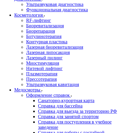
Ультразвуковая диагностика
Функциональная диагностика
Косметология
RF-лифтинг
Биоревитализация
Биорепарация
Ботулинотерапия
Контурная пластика
Лазерная биоревитализация
Лазерная липосакция
Лазерный пилинг
Миостимуляция
Нитевой лифтинг
Плазмотерапия
Прессотерапия
Ультразвуковая кавитация
Медосмотры
Оформление справок
Санаторно-курортная карта
Справка для бассейна
Справка для выезда за территорию РФ
Справка для занятий спортом
Справка для поступления в учебное
заведение
Справка для работы с гостайной