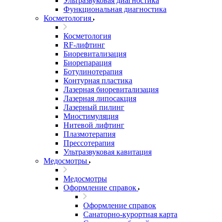
Ультразвуковая диагностика
Функциональная диагностика
Косметология
Косметология
RF-лифтинг
Биоревитализация
Биорепарация
Ботулинотерапия
Контурная пластика
Лазерная биоревитализация
Лазерная липосакция
Лазерный пилинг
Миостимуляция
Нитевой лифтинг
Плазмотерапия
Прессотерапия
Ультразвуковая кавитация
Медосмотры
Медосмотры
Оформление справок
Оформление справок
Санаторно-курортная карта