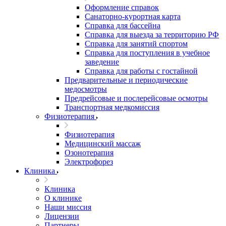
Оформление справок
Санаторно-курортная карта
Справка для бассейна
Справка для выезда за территорию РФ
Справка для занятий спортом
Справка для поступления в учебное
заведение
Справка для работы с гостайной
Предварительные и периодические
медосмотры
Предрейсовые и послерейсовые осмотры
Транспортная медкомиссия
Физиотерапия
Физиотерапия
Медицинский массаж
Озонотерапия
Электрофорез
Клиника
Клиника
О клинике
Наши миссия
Лицензии
Партнеры