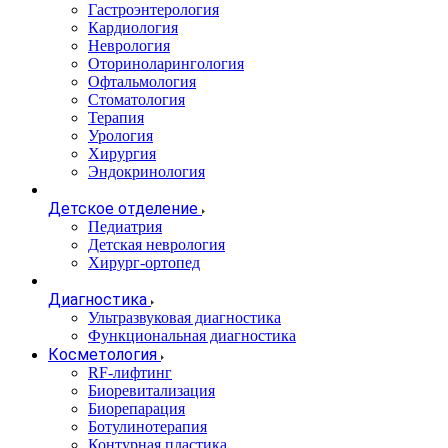
Гастроэнтерология
Кардиология
Неврология
Оториноларингология
Офтальмология
Стоматология
Терапия
Урология
Хирургия
Эндокринология
Детское отделение
Педиатрия
Детская неврология
Хирург-ортопед
Диагностика
Ультразвуковая диагностика
Функциональная диагностика
Косметология
RF-лифтинг
Биоревитализация
Биорепарация
Ботулинотерапия
Контурная пластика