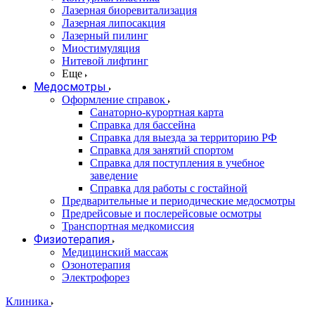
Лазерная биоревитализация
Лазерная липосакция
Лазерный пилинг
Миостимуляция
Нитевой лифтинг
Еще
Медосмотры
Оформление справок
Санаторно-курортная карта
Справка для бассейна
Справка для выезда за территорию РФ
Справка для занятий спортом
Справка для поступления в учебное
заведение
Справка для работы с гостайной
Предварительные и периодические медосмотры
Предрейсовые и послерейсовые осмотры
Транспортная медкомиссия
Физиотерапия
Медицинский массаж
Озонотерапия
Электрофорез
Клиника