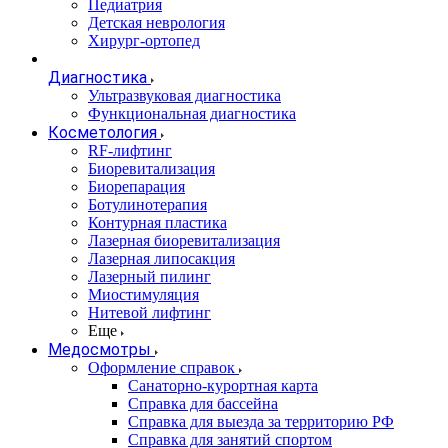
Педиатрия
Детская неврология
Хирург-ортопед
Диагностика
Ультразвуковая диагностика
Функциональная диагностика
Косметология
RF-лифтинг
Биоревитализация
Биорепарация
Ботулинотерапия
Контурная пластика
Лазерная биоревитализация
Лазерная липосакция
Лазерный пилинг
Миостимуляция
Нитевой лифтинг
Еще
Медосмотры
Оформление справок
Санаторно-курортная карта
Справка для бассейна
Справка для выезда за территорию РФ
Справка для занятий спортом