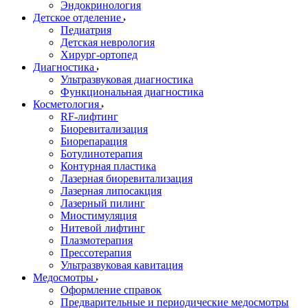
Эндокринология
Детское отделение
Педиатрия
Детская неврология
Хирург-ортопед
Диагностика
Ультразвуковая диагностика
Функциональная диагностика
Косметология
RF-лифтинг
Биоревитализация
Биорепарация
Ботулинотерапия
Контурная пластика
Лазерная биоревитализация
Лазерная липосакция
Лазерный пилинг
Миостимуляция
Нитевой лифтинг
Плазмотерапия
Прессотерапия
Ультразвуковая кавитация
Медосмотры
Оформление справок
Предварительные и периодические медосмотры