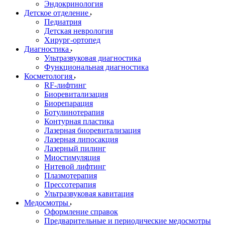
Эндокринология
Детское отделение
Педиатрия
Детская неврология
Хирург-ортопед
Диагностика
Ультразвуковая диагностика
Функциональная диагностика
Косметология
RF-лифтинг
Биоревитализация
Биорепарация
Ботулинотерапия
Контурная пластика
Лазерная биоревитализация
Лазерная липосакция
Лазерный пилинг
Миостимуляция
Нитевой лифтинг
Плазмотерапия
Прессотерапия
Ультразвуковая кавитация
Медосмотры
Оформление справок
Предварительные и периодические медосмотры