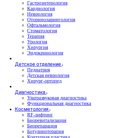
Гастроэнтерология
Кардиология
Неврология
Оториноларингология
Офтальмология
Стоматология
Терапия
Урология
Хирургия
Эндокринология
Детское отделение
Педиатрия
Детская неврология
Хирург-ортопед
Диагностика
Ультразвуковая диагностика
Функциональная диагностика
Косметология
RF-лифтинг
Биоревитализация
Биорепарация
Ботулинотерапия
Контурная пластика