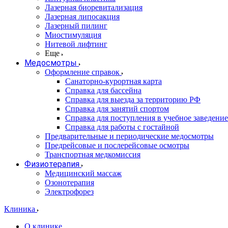
Лазерная биоревитализация
Лазерная липосакция
Лазерный пилинг
Миостимуляция
Нитевой лифтинг
Еще
Медосмотры
Оформление справок
Санаторно-курортная карта
Справка для бассейна
Справка для выезда за территорию РФ
Справка для занятий спортом
Справка для поступления в учебное заведение
Справка для работы с гостайной
Предварительные и периодические медосмотры
Предрейсовые и послерейсовые осмотры
Транспортная медкомиссия
Физиотерапия
Медицинский массаж
Озонотерапия
Электрофорез
Клиника
О клинике