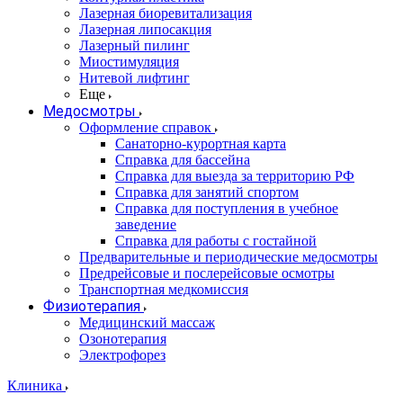
Лазерная биоревитализация
Лазерная липосакция
Лазерный пилинг
Миостимуляция
Нитевой лифтинг
Еще
Медосмотры
Оформление справок
Санаторно-курортная карта
Справка для бассейна
Справка для выезда за территорию РФ
Справка для занятий спортом
Справка для поступления в учебное
заведение
Справка для работы с гостайной
Предварительные и периодические медосмотры
Предрейсовые и послерейсовые осмотры
Транспортная медкомиссия
Физиотерапия
Медицинский массаж
Озонотерапия
Электрофорез
Клиника