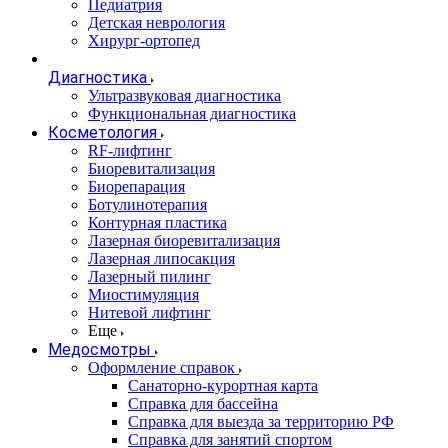
Педиатрия
Детская неврология
Хирург-ортопед
Диагностика
Ультразвуковая диагностика
Функциональная диагностика
Косметология
RF-лифтинг
Биоревитализация
Биорепарация
Ботулинотерапия
Контурная пластика
Лазерная биоревитализация
Лазерная липосакция
Лазерный пилинг
Миостимуляция
Нитевой лифтинг
Еще
Медосмотры
Оформление справок
Санаторно-курортная карта
Справка для бассейна
Справка для выезда за территорию РФ
Справка для занятий спортом