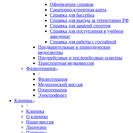
Оформление справок
Санаторно-курортная карта
Справка для бассейна
Справка для выезда за территорию РФ
Справка для занятий спортом
Справка для поступления в учебное
заведение
Справка для работы с гостайной
Предварительные и периодические
медосмотры
Предрейсовые и послерейсовые осмотры
Транспортная медкомиссия
Физиотерапия
Физиотерапия
Медицинский массаж
Озонотерапия
Электрофорез
Клиника
Клиника
О клинике
Наши миссия
Лицензии
Партнеры