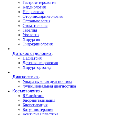
Гастроэнтерология
Кардиология
Неврология
Оториноларингология
Офтальмология
Стоматология
Терапия
Урология
Хирургия
Эндокринология
Детское отделение
Педиатрия
Детская неврология
Хирург-ортопед
Диагностика
Ультразвуковая диагностика
Функциональная диагностика
Косметология
RF-лифтинг
Биоревитализация
Биорепарация
Ботулинотерапия
Контурная пластика