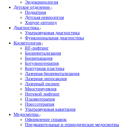
Эндокринология
Детское отделение
Педиатрия
Детская неврология
Хирург-ортопед
Диагностика
Ультразвуковая диагностика
Функциональная диагностика
Косметология
RF-лифтинг
Биоревитализация
Биорепарация
Ботулинотерапия
Контурная пластика
Лазерная биоревитализация
Лазерная липосакция
Лазерный пилинг
Миостимуляция
Нитевой лифтинг
Плазмотерапия
Прессотерапия
Ультразвуковая кавитация
Медосмотры
Оформление справок
Предварительные и периодические медосмотры