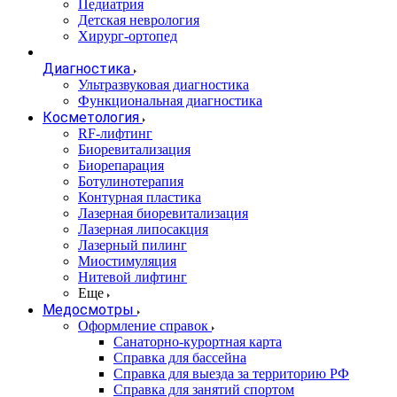
Педиатрия
Детская неврология
Хирург-ортопед
Диагностика
Ультразвуковая диагностика
Функциональная диагностика
Косметология
RF-лифтинг
Биоревитализация
Биорепарация
Ботулинотерапия
Контурная пластика
Лазерная биоревитализация
Лазерная липосакция
Лазерный пилинг
Миостимуляция
Нитевой лифтинг
Еще
Медосмотры
Оформление справок
Санаторно-курортная карта
Справка для бассейна
Справка для выезда за территорию РФ
Справка для занятий спортом