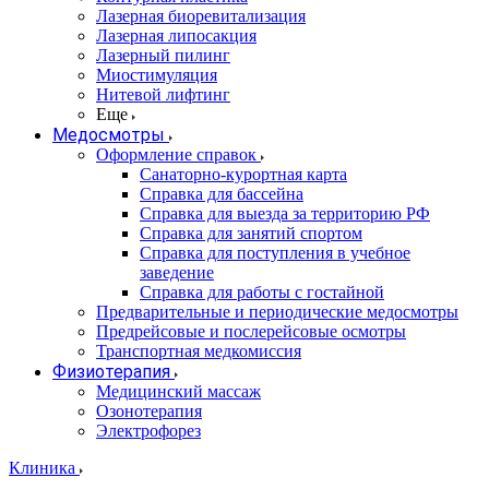
Лазерная биоревитализация
Лазерная липосакция
Лазерный пилинг
Миостимуляция
Нитевой лифтинг
Еще
Медосмотры
Оформление справок
Санаторно-курортная карта
Справка для бассейна
Справка для выезда за территорию РФ
Справка для занятий спортом
Справка для поступления в учебное
заведение
Справка для работы с гостайной
Предварительные и периодические медосмотры
Предрейсовые и послерейсовые осмотры
Транспортная медкомиссия
Физиотерапия
Медицинский массаж
Озонотерапия
Электрофорез
Клиника