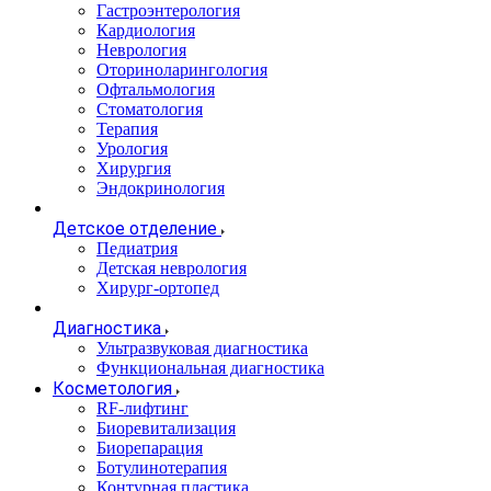
Гастроэнтерология
Кардиология
Неврология
Оториноларингология
Офтальмология
Стоматология
Терапия
Урология
Хирургия
Эндокринология
Детское отделение
Педиатрия
Детская неврология
Хирург-ортопед
Диагностика
Ультразвуковая диагностика
Функциональная диагностика
Косметология
RF-лифтинг
Биоревитализация
Биорепарация
Ботулинотерапия
Контурная пластика