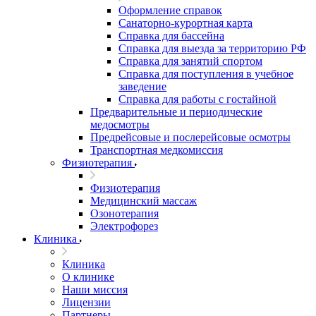
Оформление справок
Санаторно-курортная карта
Справка для бассейна
Справка для выезда за территорию РФ
Справка для занятий спортом
Справка для поступления в учебное
заведение
Справка для работы с гостайной
Предварительные и периодические
медосмотры
Предрейсовые и послерейсовые осмотры
Транспортная медкомиссия
Физиотерапия
Физиотерапия
Медицинский массаж
Озонотерапия
Электрофорез
Клиника
Клиника
О клинике
Наши миссия
Лицензии
Партнеры