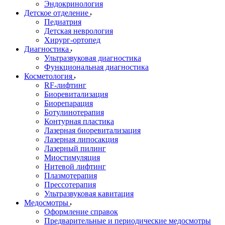
Эндокринология
Детское отделение
Педиатрия
Детская неврология
Хирург-ортопед
Диагностика
Ультразвуковая диагностика
Функциональная диагностика
Косметология
RF-лифтинг
Биоревитализация
Биорепарация
Ботулинотерапия
Контурная пластика
Лазерная биоревитализация
Лазерная липосакция
Лазерный пилинг
Миостимуляция
Нитевой лифтинг
Плазмотерапия
Прессотерапия
Ультразвуковая кавитация
Медосмотры
Оформление справок
Предварительные и периодические медосмотры