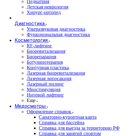
Педиатрия
Детская неврология
Хирург-ортопед
Диагностика
Ультразвуковая диагностика
Функциональная диагностика
Косметология
RF-лифтинг
Биоревитализация
Биорепарация
Ботулинотерапия
Контурная пластика
Лазерная биоревитализация
Лазерная липосакция
Лазерный пилинг
Миостимуляция
Нитевой лифтинг
Еще
Медосмотры
Оформление справок
Санаторно-курортная карта
Справка для бассейна
Справка для выезда за территорию РФ
Справка для занятий спортом