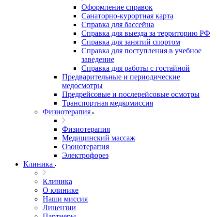
Оформление справок
Санаторно-курортная карта
Справка для бассейна
Справка для выезда за территорию РФ
Справка для занятий спортом
Справка для поступления в учебное
заведение
Справка для работы с гостайной
Предварительные и периодические
медосмотры
Предрейсовые и послерейсовые осмотры
Транспортная медкомиссия
Физиотерапия
Физиотерапия
Медицинский массаж
Озонотерапия
Электрофорез
Клиника
Клиника
О клинике
Наши миссия
Лицензии
Партнеры