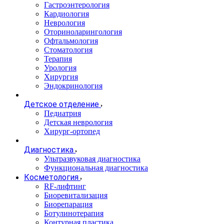
Гастроэнтерология
Кардиология
Неврология
Оториноларингология
Офтальмология
Стоматология
Терапия
Урология
Хирургия
Эндокринология
Детское отделение
Педиатрия
Детская неврология
Хирург-ортопед
Диагностика
Ультразвуковая диагностика
Функциональная диагностика
Косметология
RF-лифтинг
Биоревитализация
Биорепарация
Ботулинотерапия
Контурная пластика