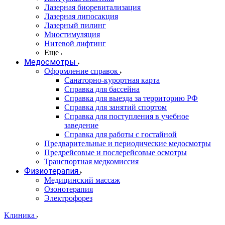
Лазерная биоревитализация
Лазерная липосакция
Лазерный пилинг
Миостимуляция
Нитевой лифтинг
Еще
Медосмотры
Оформление справок
Санаторно-курортная карта
Справка для бассейна
Справка для выезда за территорию РФ
Справка для занятий спортом
Справка для поступления в учебное
заведение
Справка для работы с гостайной
Предварительные и периодические медосмотры
Предрейсовые и послерейсовые осмотры
Транспортная медкомиссия
Физиотерапия
Медицинский массаж
Озонотерапия
Электрофорез
Клиника