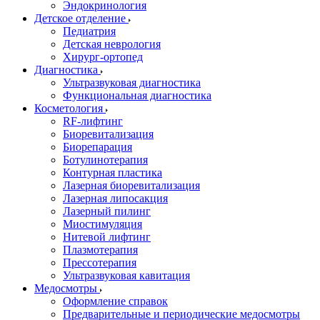
Эндокринология
Детское отделение
Педиатрия
Детская неврология
Хирург-ортопед
Диагностика
Ультразвуковая диагностика
Функциональная диагностика
Косметология
RF-лифтинг
Биоревитализация
Биорепарация
Ботулинотерапия
Контурная пластика
Лазерная биоревитализация
Лазерная липосакция
Лазерный пилинг
Миостимуляция
Нитевой лифтинг
Плазмотерапия
Прессотерапия
Ультразвуковая кавитация
Медосмотры
Оформление справок
Предварительные и периодические медосмотры