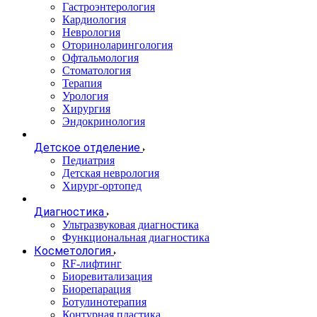
Гастроэнтерология
Кардиология
Неврология
Оториноларингология
Офтальмология
Стоматология
Терапия
Урология
Хирургия
Эндокринология
Детское отделение
Педиатрия
Детская неврология
Хирург-ортопед
Диагностика
Ультразвуковая диагностика
Функциональная диагностика
Косметология
RF-лифтинг
Биоревитализация
Биорепарация
Ботулинотерапия
Контурная пластика