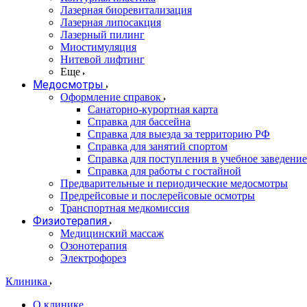
Лазерная биоревитализация
Лазерная липосакция
Лазерный пилинг
Миостимуляция
Нитевой лифтинг
Еще
Медосмотры
Оформление справок
Санаторно-курортная карта
Справка для бассейна
Справка для выезда за территорию РФ
Справка для занятий спортом
Справка для поступления в учебное заведение
Справка для работы с гостайной
Предварительные и периодические медосмотры
Предрейсовые и послерейсовые осмотры
Транспортная медкомиссия
Физиотерапия
Медицинский массаж
Озонотерапия
Электрофорез
Клиника
О клинике