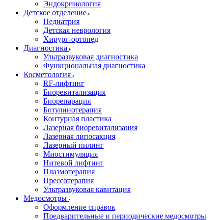
Эндокринология
Детское отделение
Педиатрия
Детская неврология
Хирург-ортопед
Диагностика
Ультразвуковая диагностика
Функциональная диагностика
Косметология
RF-лифтинг
Биоревитализация
Биорепарация
Ботулинотерапия
Контурная пластика
Лазерная биоревитализация
Лазерная липосакция
Лазерный пилинг
Миостимуляция
Нитевой лифтинг
Плазмотерапия
Прессотерапия
Ультразвуковая кавитация
Медосмотры
Оформление справок
Предварительные и периодические медосмотры