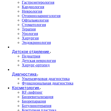
Гастроэнтерология
Кардиология
Неврология
Оториноларингология
Офтальмология
Стоматология
Терапия
Урология
Хирургия
Эндокринология
Детское отделение
Педиатрия
Детская неврология
Хирург-ортопед
Диагностика
Ультразвуковая диагностика
Функциональная диагностика
Косметология
RF-лифтинг
Биоревитализация
Биорепарация
Ботулинотерапия
Контурная пластика