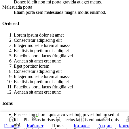
Donec id elit non mi porta gravida at eget metus.
Malesuada porta
Etiam porta sem malesuada magna mollis euismod.
Ordered
Lorem ipsum dolor sit amet
Consectetur adipiscing elit
Integer molestie lorem at massa
Facilisis in pretium nisl aliquet
Faucibus porta lacus fringilla vel
Aenean sit amet erat nunc
Eget porttitor lorem
Consectetur adipiscing elit
Integer molestie lorem at massa
Facilisis in pretium nisl aliquet
Faucibus porta lacus fringilla vel
Aenean sit amet erat nunc
Icons
Fusce sit amet orci quis arcu vestibulum vestibulum sed ut
felis. Phasellus in risus quis lectus iaculis vulputate id quis
nisl.
Главная
Кабинет
Поиск
Каталог
Акции
Конт