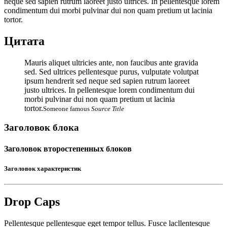
neque sed sapien rutrum laoreet justo ultrices. In pellentesque lorem
condimentum dui morbi pulvinar dui non quam pretium ut lacinia
tortor.
Цитата
Mauris aliquet ultricies ante, non faucibus ante gravida
sed. Sed ultrices pellentesque purus, vulputate volutpat
ipsum hendrerit sed neque sed sapien rutrum laoreet
justo ultrices. In pellentesque lorem condimentum dui
morbi pulvinar dui non quam pretium ut lacinia
tortor.
Someone famous
Source Title
Заголовок блока
Заголовок второстепенных блоков
Заголовок характеристик
Drop Caps
Pellentesque pellentesque eget tempor tellus. Fusce lacllentesque