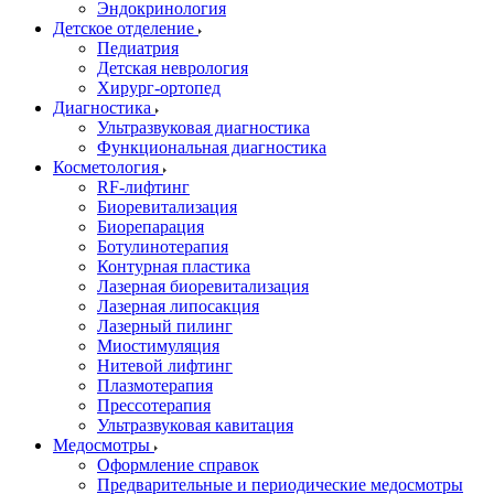
Эндокринология
Детское отделение
Педиатрия
Детская неврология
Хирург-ортопед
Диагностика
Ультразвуковая диагностика
Функциональная диагностика
Косметология
RF-лифтинг
Биоревитализация
Биорепарация
Ботулинотерапия
Контурная пластика
Лазерная биоревитализация
Лазерная липосакция
Лазерный пилинг
Миостимуляция
Нитевой лифтинг
Плазмотерапия
Прессотерапия
Ультразвуковая кавитация
Медосмотры
Оформление справок
Предварительные и периодические медосмотры