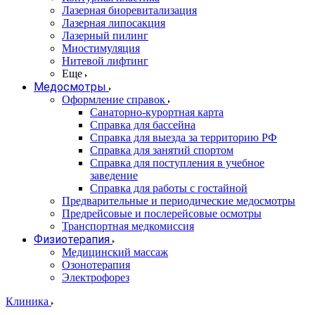
Лазерная биоревитализация
Лазерная липосакция
Лазерный пилинг
Миостимуляция
Нитевой лифтинг
Еще
Медосмотры
Оформление справок
Санаторно-курортная карта
Справка для бассейна
Справка для выезда за территорию РФ
Справка для занятий спортом
Справка для поступления в учебное
заведение
Справка для работы с гостайной
Предварительные и периодические медосмотры
Предрейсовые и послерейсовые осмотры
Транспортная медкомиссия
Физиотерапия
Медицинский массаж
Озонотерапия
Электрофорез
Клиника