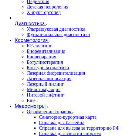
Педиатрия
Детская неврология
Хирург-ортопед
Диагностика
Ультразвуковая диагностика
Функциональная диагностика
Косметология
RF-лифтинг
Биоревитализация
Биорепарация
Ботулинотерапия
Контурная пластика
Лазерная биоревитализация
Лазерная липосакция
Лазерный пилинг
Миостимуляция
Нитевой лифтинг
Еще
Медосмотры
Оформление справок
Санаторно-курортная карта
Справка для бассейна
Справка для выезда за территорию РФ
Справка для занятий спортом