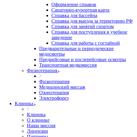
Оформление справок
Санаторно-курортная карта
Справка для бассейна
Справка для выезда за территорию РФ
Справка для занятий спортом
Справка для поступления в учебное
заведение
Справка для работы с гостайной
Предварительные и периодические
медосмотры
Предрейсовые и послерейсовые осмотры
Транспортная медкомиссия
Физиотерапия
Физиотерапия
Медицинский массаж
Озонотерапия
Электрофорез
Клиника
Клиника
О клинике
Наши миссия
Лицензии
Партнеры