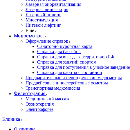
Лазерная биоревитализация
Лазерная липосакция
Лазерный пилинг
Миостимуляция
Нитевой лифтинг
Еще
Медосмотры
Оформление справок
Санаторно-курортная карта
Справка для бассейна
Справка для выезда за территорию РФ
Справка для занятий спортом
Справка для поступления в учебное заведение
Справка для работы с гостайной
Предварительные и периодические медосмотры
Предрейсовые и послерейсовые осмотры
Транспортная медкомиссия
Физиотерапия
Медицинский массаж
Озонотерапия
Электрофорез
Клиника
О клинике