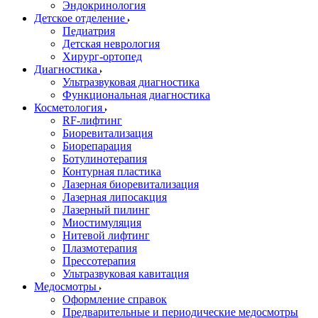
Эндокринология
Детское отделение
Педиатрия
Детская неврология
Хирург-ортопед
Диагностика
Ультразвуковая диагностика
Функциональная диагностика
Косметология
RF-лифтинг
Биоревитализация
Биорепарация
Ботулинотерапия
Контурная пластика
Лазерная биоревитализация
Лазерная липосакция
Лазерный пилинг
Миостимуляция
Нитевой лифтинг
Плазмотерапия
Прессотерапия
Ультразвуковая кавитация
Медосмотры
Оформление справок
Предварительные и периодические медосмотры