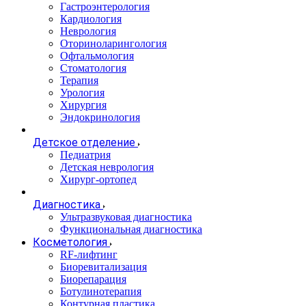
Гастроэнтерология
Кардиология
Неврология
Оториноларингология
Офтальмология
Стоматология
Терапия
Урология
Хирургия
Эндокринология
Детское отделение
Педиатрия
Детская неврология
Хирург-ортопед
Диагностика
Ультразвуковая диагностика
Функциональная диагностика
Косметология
RF-лифтинг
Биоревитализация
Биорепарация
Ботулинотерапия
Контурная пластика