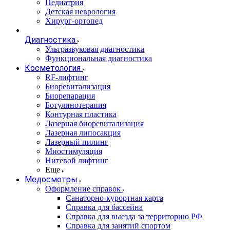
Педиатрия
Детская неврология
Хирург-ортопед
Диагностика
Ультразвуковая диагностика
Функциональная диагностика
Косметология
RF-лифтинг
Биоревитализация
Биорепарация
Ботулинотерапия
Контурная пластика
Лазерная биоревитализация
Лазерная липосакция
Лазерный пилинг
Миостимуляция
Нитевой лифтинг
Еще
Медосмотры
Оформление справок
Санаторно-курортная карта
Справка для бассейна
Справка для выезда за территорию РФ
Справка для занятий спортом