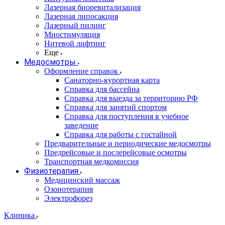
Лазерная биоревитализация
Лазерная липосакция
Лазерный пилинг
Миостимуляция
Нитевой лифтинг
Еще
Медосмотры
Оформление справок
Санаторно-курортная карта
Справка для бассейна
Справка для выезда за территорию РФ
Справка для занятий спортом
Справка для поступления в учебное
заведение
Справка для работы с гостайной
Предварительные и периодические медосмотры
Предрейсовые и послерейсовые осмотры
Транспортная медкомиссия
Физиотерапия
Медицинский массаж
Озонотерапия
Электрофорез
Клиника