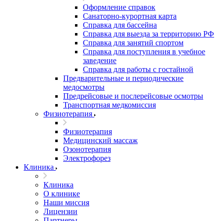
Оформление справок
Санаторно-курортная карта
Справка для бассейна
Справка для выезда за территорию РФ
Справка для занятий спортом
Справка для поступления в учебное
заведение
Справка для работы с гостайной
Предварительные и периодические
медосмотры
Предрейсовые и послерейсовые осмотры
Транспортная медкомиссия
Физиотерапия
Физиотерапия
Медицинский массаж
Озонотерапия
Электрофорез
Клиника
Клиника
О клинике
Наши миссия
Лицензии
Партнеры