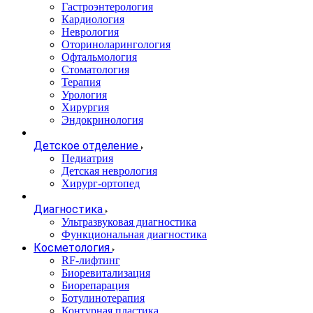
Гастроэнтерология
Кардиология
Неврология
Оториноларингология
Офтальмология
Стоматология
Терапия
Урология
Хирургия
Эндокринология
Детское отделение
Педиатрия
Детская неврология
Хирург-ортопед
Диагностика
Ультразвуковая диагностика
Функциональная диагностика
Косметология
RF-лифтинг
Биоревитализация
Биорепарация
Ботулинотерапия
Контурная пластика