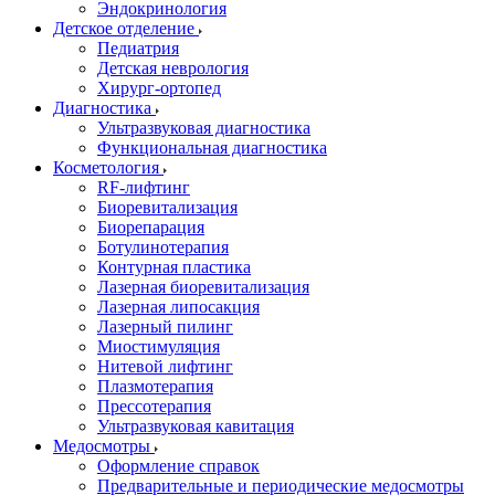
Эндокринология
Детское отделение
Педиатрия
Детская неврология
Хирург-ортопед
Диагностика
Ультразвуковая диагностика
Функциональная диагностика
Косметология
RF-лифтинг
Биоревитализация
Биорепарация
Ботулинотерапия
Контурная пластика
Лазерная биоревитализация
Лазерная липосакция
Лазерный пилинг
Миостимуляция
Нитевой лифтинг
Плазмотерапия
Прессотерапия
Ультразвуковая кавитация
Медосмотры
Оформление справок
Предварительные и периодические медосмотры