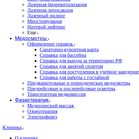
Лазерная биоревитализация
Лазерная липосакция
Лазерный пилинг
Миостимуляция
Нитевой лифтинг
Еще
Медосмотры
Оформление справок
Санаторно-курортная карта
Справка для бассейна
Справка для выезда за территорию РФ
Справка для занятий спортом
Справка для поступления в учебное заведение
Справка для работы с гостайной
Предварительные и периодические медосмотры
Предрейсовые и послерейсовые осмотры
Транспортная медкомиссия
Физиотерапия
Медицинский массаж
Озонотерапия
Электрофорез
Клиника
О клинике