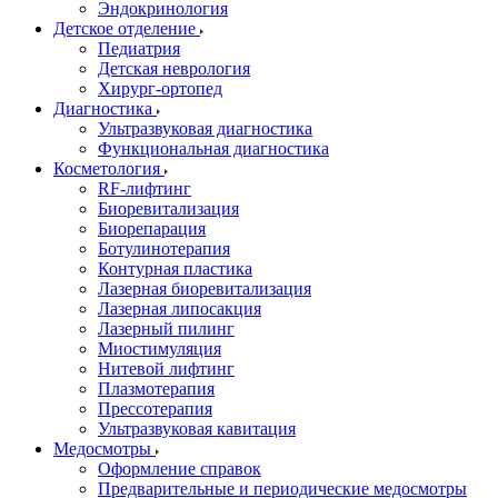
Эндокринология
Детское отделение
Педиатрия
Детская неврология
Хирург-ортопед
Диагностика
Ультразвуковая диагностика
Функциональная диагностика
Косметология
RF-лифтинг
Биоревитализация
Биорепарация
Ботулинотерапия
Контурная пластика
Лазерная биоревитализация
Лазерная липосакция
Лазерный пилинг
Миостимуляция
Нитевой лифтинг
Плазмотерапия
Прессотерапия
Ультразвуковая кавитация
Медосмотры
Оформление справок
Предварительные и периодические медосмотры