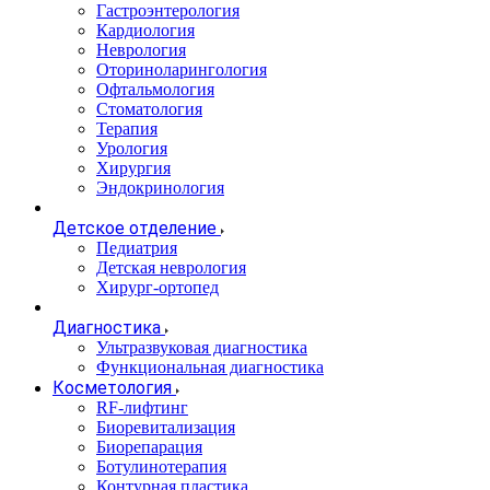
Гастроэнтерология
Кардиология
Неврология
Оториноларингология
Офтальмология
Стоматология
Терапия
Урология
Хирургия
Эндокринология
Детское отделение
Педиатрия
Детская неврология
Хирург-ортопед
Диагностика
Ультразвуковая диагностика
Функциональная диагностика
Косметология
RF-лифтинг
Биоревитализация
Биорепарация
Ботулинотерапия
Контурная пластика