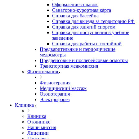
Оформление справок
Санаторно-курортная карта
Справка для бассейна
Справка для выезда за территорию РФ
Справка для занятий спортом
Справка для поступления в учебное
заведение
Справка для работы с гостайной
Предварительные и периодические
медосмотры
Предрейсовые и послерейсовые осмотры
Транспортная медкомиссия
Физиотерапия
Физиотерапия
Медицинский массаж
Озонотерапия
Электрофорез
Клиника
Клиника
О клинике
Наши миссия
Лицензии
Партнеры