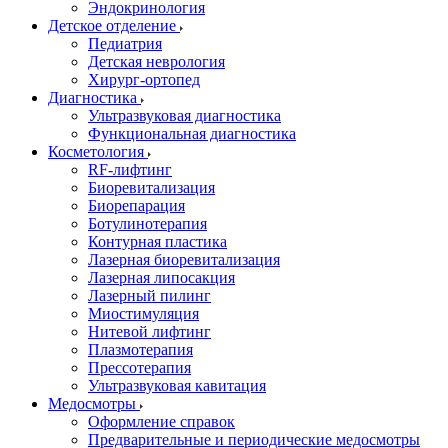
Эндокринология
Детское отделение
Педиатрия
Детская неврология
Хирург-ортопед
Диагностика
Ультразвуковая диагностика
Функциональная диагностика
Косметология
RF-лифтинг
Биоревитализация
Биорепарация
Ботулинотерапия
Контурная пластика
Лазерная биоревитализация
Лазерная липосакция
Лазерный пилинг
Миостимуляция
Нитевой лифтинг
Плазмотерапия
Прессотерапия
Ультразвуковая кавитация
Медосмотры
Оформление справок
Предварительные и периодические медосмотры