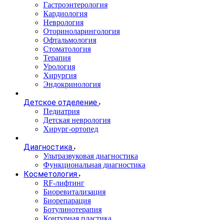
Гастроэнтерология
Кардиология
Неврология
Оториноларингология
Офтальмология
Стоматология
Терапия
Урология
Хирургия
Эндокринология
Детское отделение
Педиатрия
Детская неврология
Хирург-ортопед
Диагностика
Ультразвуковая диагностика
Функциональная диагностика
Косметология
RF-лифтинг
Биоревитализация
Биорепарация
Ботулинотерапия
Контурная пластика