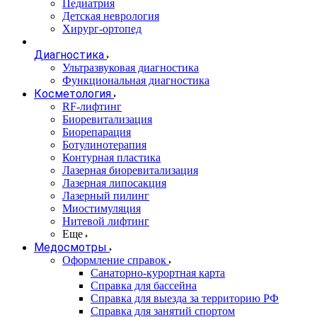
Педиатрия
Детская неврология
Хирург-ортопед
Диагностика
Ультразвуковая диагностика
Функциональная диагностика
Косметология
RF-лифтинг
Биоревитализация
Биорепарация
Ботулинотерапия
Контурная пластика
Лазерная биоревитализация
Лазерная липосакция
Лазерный пилинг
Миостимуляция
Нитевой лифтинг
Еще
Медосмотры
Оформление справок
Санаторно-курортная карта
Справка для бассейна
Справка для выезда за территорию РФ
Справка для занятий спортом