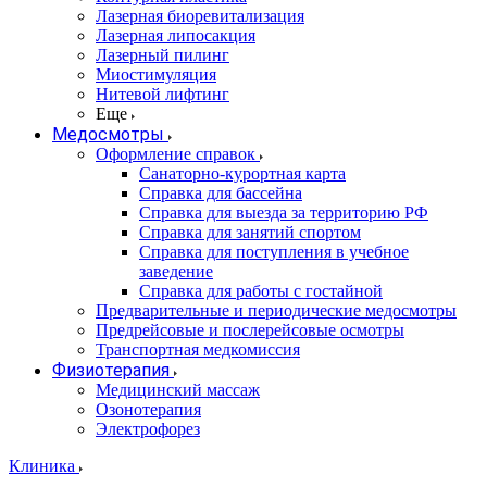
Лазерная биоревитализация
Лазерная липосакция
Лазерный пилинг
Миостимуляция
Нитевой лифтинг
Еще
Медосмотры
Оформление справок
Санаторно-курортная карта
Справка для бассейна
Справка для выезда за территорию РФ
Справка для занятий спортом
Справка для поступления в учебное
заведение
Справка для работы с гостайной
Предварительные и периодические медосмотры
Предрейсовые и послерейсовые осмотры
Транспортная медкомиссия
Физиотерапия
Медицинский массаж
Озонотерапия
Электрофорез
Клиника