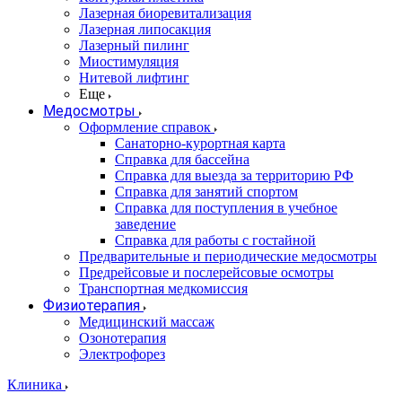
Лазерная биоревитализация
Лазерная липосакция
Лазерный пилинг
Миостимуляция
Нитевой лифтинг
Еще
Медосмотры
Оформление справок
Санаторно-курортная карта
Справка для бассейна
Справка для выезда за территорию РФ
Справка для занятий спортом
Справка для поступления в учебное
заведение
Справка для работы с гостайной
Предварительные и периодические медосмотры
Предрейсовые и послерейсовые осмотры
Транспортная медкомиссия
Физиотерапия
Медицинский массаж
Озонотерапия
Электрофорез
Клиника