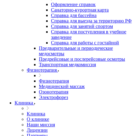
Оформление справок
Санаторно-курортная карта
Справка для бассейна
Справка для выезда за территорию РФ
Справка для занятий спортом
Справка для поступления в учебное
заведение
Справка для работы с гостайной
Предварительные и периодические
медосмотры
Предрейсовые и послерейсовые осмотры
Транспортная медкомиссия
Физиотерапия
Физиотерапия
Медицинский массаж
Озонотерапия
Электрофорез
Клиника
Клиника
О клинике
Наши миссия
Лицензии
Партнеры