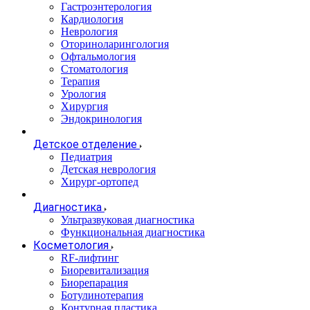
Гастроэнтерология
Кардиология
Неврология
Оториноларингология
Офтальмология
Стоматология
Терапия
Урология
Хирургия
Эндокринология
Детское отделение
Педиатрия
Детская неврология
Хирург-ортопед
Диагностика
Ультразвуковая диагностика
Функциональная диагностика
Косметология
RF-лифтинг
Биоревитализация
Биорепарация
Ботулинотерапия
Контурная пластика