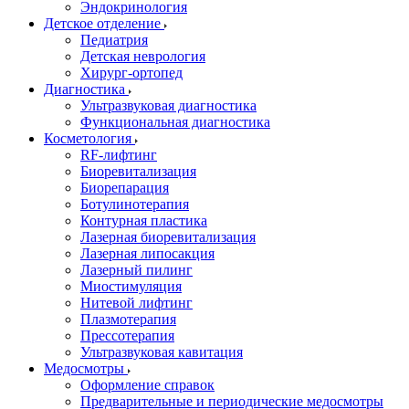
Эндокринология
Детское отделение
Педиатрия
Детская неврология
Хирург-ортопед
Диагностика
Ультразвуковая диагностика
Функциональная диагностика
Косметология
RF-лифтинг
Биоревитализация
Биорепарация
Ботулинотерапия
Контурная пластика
Лазерная биоревитализация
Лазерная липосакция
Лазерный пилинг
Миостимуляция
Нитевой лифтинг
Плазмотерапия
Прессотерапия
Ультразвуковая кавитация
Медосмотры
Оформление справок
Предварительные и периодические медосмотры