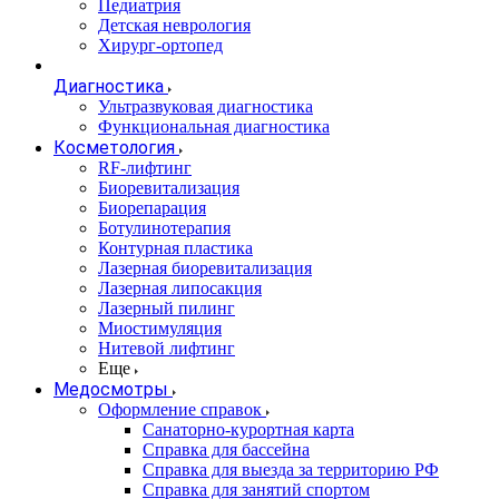
Педиатрия
Детская неврология
Хирург-ортопед
Диагностика
Ультразвуковая диагностика
Функциональная диагностика
Косметология
RF-лифтинг
Биоревитализация
Биорепарация
Ботулинотерапия
Контурная пластика
Лазерная биоревитализация
Лазерная липосакция
Лазерный пилинг
Миостимуляция
Нитевой лифтинг
Еще
Медосмотры
Оформление справок
Санаторно-курортная карта
Справка для бассейна
Справка для выезда за территорию РФ
Справка для занятий спортом