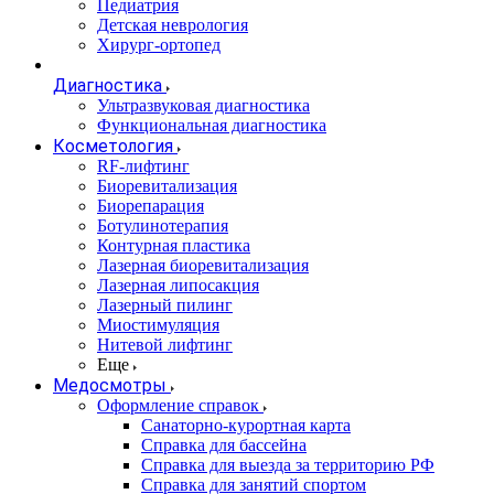
Педиатрия
Детская неврология
Хирург-ортопед
Диагностика
Ультразвуковая диагностика
Функциональная диагностика
Косметология
RF-лифтинг
Биоревитализация
Биорепарация
Ботулинотерапия
Контурная пластика
Лазерная биоревитализация
Лазерная липосакция
Лазерный пилинг
Миостимуляция
Нитевой лифтинг
Еще
Медосмотры
Оформление справок
Санаторно-курортная карта
Справка для бассейна
Справка для выезда за территорию РФ
Справка для занятий спортом