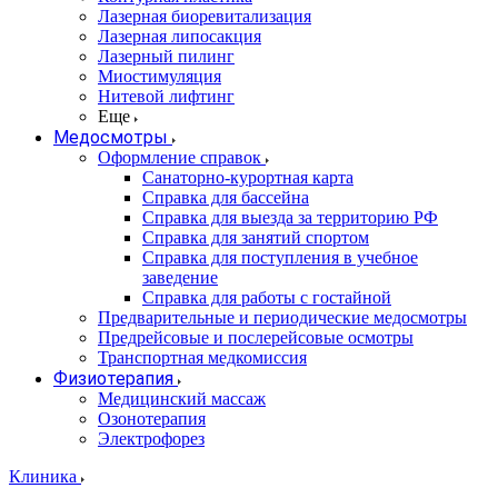
Лазерная биоревитализация
Лазерная липосакция
Лазерный пилинг
Миостимуляция
Нитевой лифтинг
Еще
Медосмотры
Оформление справок
Санаторно-курортная карта
Справка для бассейна
Справка для выезда за территорию РФ
Справка для занятий спортом
Справка для поступления в учебное
заведение
Справка для работы с гостайной
Предварительные и периодические медосмотры
Предрейсовые и послерейсовые осмотры
Транспортная медкомиссия
Физиотерапия
Медицинский массаж
Озонотерапия
Электрофорез
Клиника