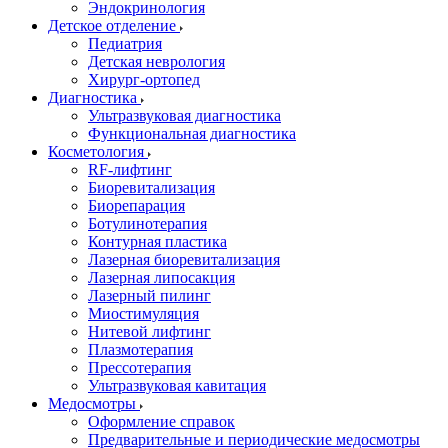
Эндокринология
Детское отделение
Педиатрия
Детская неврология
Хирург-ортопед
Диагностика
Ультразвуковая диагностика
Функциональная диагностика
Косметология
RF-лифтинг
Биоревитализация
Биорепарация
Ботулинотерапия
Контурная пластика
Лазерная биоревитализация
Лазерная липосакция
Лазерный пилинг
Миостимуляция
Нитевой лифтинг
Плазмотерапия
Прессотерапия
Ультразвуковая кавитация
Медосмотры
Оформление справок
Предварительные и периодические медосмотры