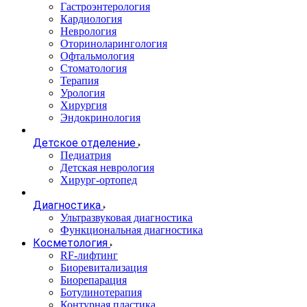
Гастроэнтерология
Кардиология
Неврология
Оториноларингология
Офтальмология
Стоматология
Терапия
Урология
Хирургия
Эндокринология
Детское отделение
Педиатрия
Детская неврология
Хирург-ортопед
Диагностика
Ультразвуковая диагностика
Функциональная диагностика
Косметология
RF-лифтинг
Биоревитализация
Биорепарация
Ботулинотерапия
Контурная пластика