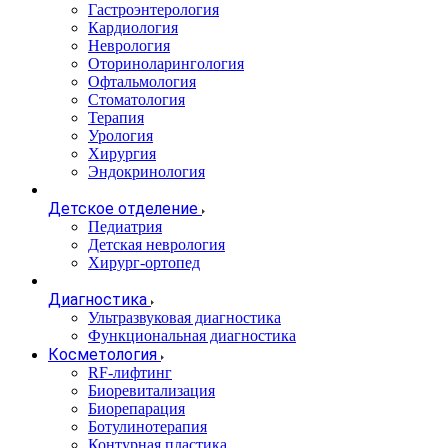
Гастроэнтерология
Кардиология
Неврология
Оториноларингология
Офтальмология
Стоматология
Терапия
Урология
Хирургия
Эндокринология
Детское отделение
Педиатрия
Детская неврология
Хирург-ортопед
Диагностика
Ультразвуковая диагностика
Функциональная диагностика
Косметология
RF-лифтинг
Биоревитализация
Биорепарация
Ботулинотерапия
Контурная пластика