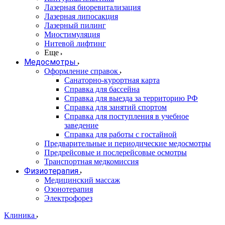
Лазерная биоревитализация
Лазерная липосакция
Лазерный пилинг
Миостимуляция
Нитевой лифтинг
Еще
Медосмотры
Оформление справок
Санаторно-курортная карта
Справка для бассейна
Справка для выезда за территорию РФ
Справка для занятий спортом
Справка для поступления в учебное
заведение
Справка для работы с гостайной
Предварительные и периодические медосмотры
Предрейсовые и послерейсовые осмотры
Транспортная медкомиссия
Физиотерапия
Медицинский массаж
Озонотерапия
Электрофорез
Клиника