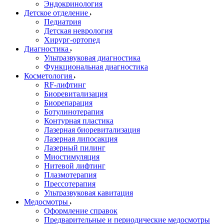
Эндокринология
Детское отделение
Педиатрия
Детская неврология
Хирург-ортопед
Диагностика
Ультразвуковая диагностика
Функциональная диагностика
Косметология
RF-лифтинг
Биоревитализация
Биорепарация
Ботулинотерапия
Контурная пластика
Лазерная биоревитализация
Лазерная липосакция
Лазерный пилинг
Миостимуляция
Нитевой лифтинг
Плазмотерапия
Прессотерапия
Ультразвуковая кавитация
Медосмотры
Оформление справок
Предварительные и периодические медосмотры