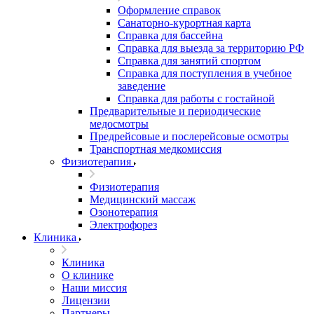
Оформление справок
Санаторно-курортная карта
Справка для бассейна
Справка для выезда за территорию РФ
Справка для занятий спортом
Справка для поступления в учебное
заведение
Справка для работы с гостайной
Предварительные и периодические
медосмотры
Предрейсовые и послерейсовые осмотры
Транспортная медкомиссия
Физиотерапия
Физиотерапия
Медицинский массаж
Озонотерапия
Электрофорез
Клиника
Клиника
О клинике
Наши миссия
Лицензии
Партнеры