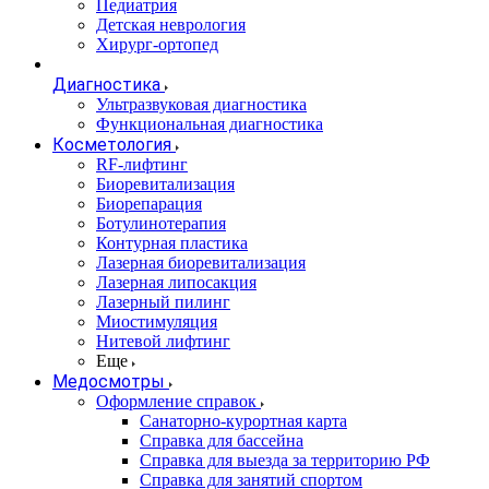
Педиатрия
Детская неврология
Хирург-ортопед
Диагностика
Ультразвуковая диагностика
Функциональная диагностика
Косметология
RF-лифтинг
Биоревитализация
Биорепарация
Ботулинотерапия
Контурная пластика
Лазерная биоревитализация
Лазерная липосакция
Лазерный пилинг
Миостимуляция
Нитевой лифтинг
Еще
Медосмотры
Оформление справок
Санаторно-курортная карта
Справка для бассейна
Справка для выезда за территорию РФ
Справка для занятий спортом