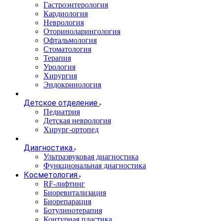
Гастроэнтерология
Кардиология
Неврология
Оториноларингология
Офтальмология
Стоматология
Терапия
Урология
Хирургия
Эндокринология
Детское отделение
Педиатрия
Детская неврология
Хирург-ортопед
Диагностика
Ультразвуковая диагностика
Функциональная диагностика
Косметология
RF-лифтинг
Биоревитализация
Биорепарация
Ботулинотерапия
Контурная пластика