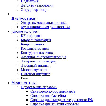
Педиатрия
Детская неврология
Хирург-ортопед
Диагностика
Ультразвуковая диагностика
Функциональная диагностика
Косметология
RF-лифтинг
Биоревитализация
Биорепарация
Ботулинотерапия
Контурная пластика
Лазерная биоревитализация
Лазерная липосакция
Лазерный пилинг
Миостимуляция
Нитевой лифтинг
Еще
Медосмотры
Оформление справок
Санаторно-курортная карта
Справка для бассейна
Справка для выезда за территорию РФ
Справка для занятий спортом