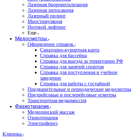
Лазерная биоревитализация
Лазерная липосакция
Лазерный пилинг
Миостимуляция
Нитевой лифтинг
Еще
Медосмотры
Оформление справок
Санаторно-курортная карта
Справка для бассейна
Справка для выезда за территорию РФ
Справка для занятий спортом
Справка для поступления в учебное
заведение
Справка для работы с гостайной
Предварительные и периодические медосмотры
Предрейсовые и послерейсовые осмотры
Транспортная медкомиссия
Физиотерапия
Медицинский массаж
Озонотерапия
Электрофорез
Клиника