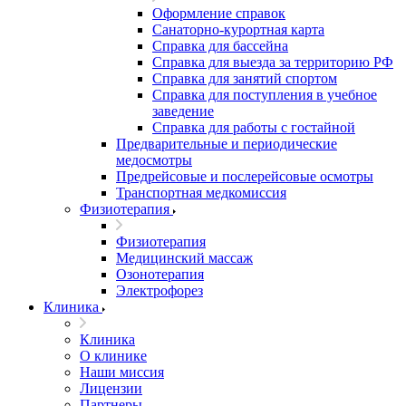
Оформление справок
Санаторно-курортная карта
Справка для бассейна
Справка для выезда за территорию РФ
Справка для занятий спортом
Справка для поступления в учебное
заведение
Справка для работы с гостайной
Предварительные и периодические
медосмотры
Предрейсовые и послерейсовые осмотры
Транспортная медкомиссия
Физиотерапия
Физиотерапия
Медицинский массаж
Озонотерапия
Электрофорез
Клиника
Клиника
О клинике
Наши миссия
Лицензии
Партнеры