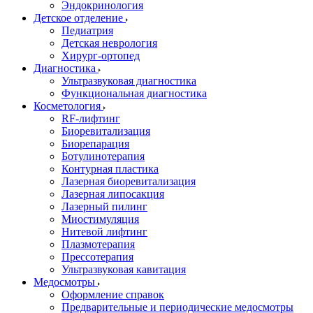
Эндокринология
Детское отделение
Педиатрия
Детская неврология
Хирург-ортопед
Диагностика
Ультразвуковая диагностика
Функциональная диагностика
Косметология
RF-лифтинг
Биоревитализация
Биорепарация
Ботулинотерапия
Контурная пластика
Лазерная биоревитализация
Лазерная липосакция
Лазерный пилинг
Миостимуляция
Нитевой лифтинг
Плазмотерапия
Прессотерапия
Ультразвуковая кавитация
Медосмотры
Оформление справок
Предварительные и периодические медосмотры